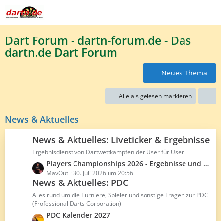
Dart Forum - dartn-forum.de - Das
dartn.de Dart Forum
Neues Thema
Alle als gelesen markieren
News & Aktuelles
News & Aktuelles: Liveticker & Ergebnisse
Ergebnisdienst von Dartwettkämpfen der User für User
L
Players Championships 2026 - Ergebnisse und Averages
e
MavOut
30. Juli 2026 um 20:56
News & Aktuelles: PDC
t
z
Alles rund um die Turniere, Spieler und sonstige Fragen zur PDC
t
(Professional Darts Corporation)
e
L
PDC Kalender 2027