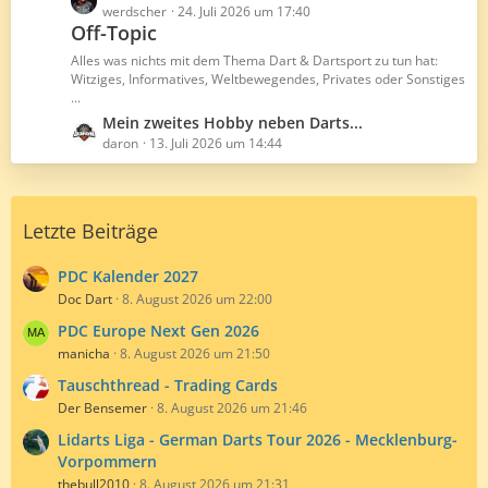
r
B
e
werdscher
24. Juli 2026 um 17:40
ä
e
Off-Topic
t
g
i
z
Alles was nichts mit dem Thema Dart & Dartsport zu tun hat:
e
t
t
Witziges, Informatives, Weltbewegendes, Privates oder Sonstiges
r
...
e
ä
B
L
Mein zweites Hobby neben Darts...
g
e
e
daron
13. Juli 2026 um 14:44
e
i
t
t
z
r
t
Letzte Beiträge
ä
e
g
B
e
e
PDC Kalender 2027
i
Doc Dart
8. August 2026 um 22:00
t
PDC Europe Next Gen 2026
r
manicha
8. August 2026 um 21:50
ä
g
Tauschthread - Trading Cards
e
Der Bensemer
8. August 2026 um 21:46
Lidarts Liga - German Darts Tour 2026 - Mecklenburg-
Vorpommern
thebull2010
8. August 2026 um 21:31