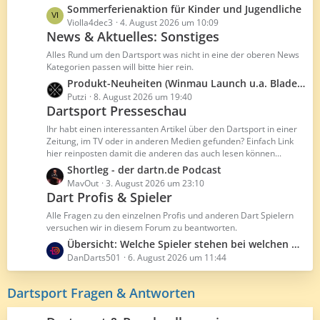
g
B
L
Sommerferienaktion für Kinder und Jugendliche
e
e
e
Violla4dec3
4. August 2026 um 10:09
i
News & Aktuelles: Sonstiges
t
t
z
Alles Rund um den Dartsport was nicht in eine der oberen News
r
t
Kategorien passen will bitte hier rein.
ä
e
L
Produkt-Neuheiten (Winmau Launch u.a. Blade 5 Dual Core)
g
B
e
Putzi
8. August 2026 um 19:40
e
e
Dartsport Presseschau
t
i
z
Ihr habt einen interessanten Artikel über den Dartsport in einer
t
t
Zeitung, im TV oder in anderen Medien gefunden? Einfach Link
r
hier reinposten damit die anderen das auch lesen können...
e
ä
B
L
Shortleg - der dartn.de Podcast
g
e
e
MavOut
3. August 2026 um 23:10
e
Dart Profis & Spieler
i
t
t
z
Alle Fragen zu den einzelnen Profis und anderen Dart Spielern
r
t
versuchen wir in diesem Forum zu beantworten.
ä
e
L
Übersicht: Welche Spieler stehen bei welchen Herstellern unter Vertrag
g
B
e
DanDarts501
6. August 2026 um 11:44
e
e
t
i
z
Dartsport Fragen & Antworten
t
t
r
e