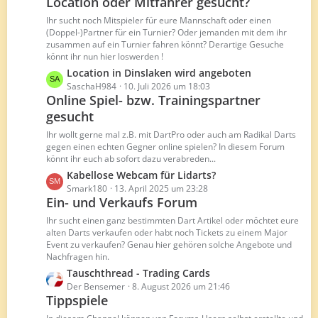
t
Location oder Mitfahrer gesucht?
z
r
t
Ihr sucht noch Mitspieler für eure Mannschaft oder einen
ä
e
(Doppel-)Partner für ein Turnier? Oder jemanden mit dem ihr
g
B
zusammen auf ein Turnier fahren könnt? Derartige Gesuche
e
könnt ihr nun hier loswerden !
e
i
L
Location in Dinslaken wird angeboten
t
e
SaschaH984
10. Juli 2026 um 18:03
Online Spiel- bzw. Trainingspartner
r
t
ä
gesucht
z
g
t
Ihr wollt gerne mal z.B. mit DartPro oder auch am Radikal Darts
e
e
gegen einen echten Gegner online spielen? In diesem Forum
B
könnt ihr euch ab sofort dazu verabreden...
e
L
Kabellose Webcam für Lidarts?
i
e
Smark180
13. April 2025 um 23:28
t
Ein- und Verkaufs Forum
t
r
z
Ihr sucht einen ganz bestimmten Dart Artikel oder möchtet eure
ä
t
alten Darts verkaufen oder habt noch Tickets zu einem Major
g
Event zu verkaufen? Genau hier gehören solche Angebote und
e
e
Nachfragen hin.
B
L
Tauschthread - Trading Cards
e
e
Der Bensemer
8. August 2026 um 21:46
i
Tippspiele
t
t
z
r