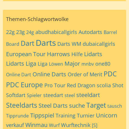
Themen-Schlagwortwolke
22g
23g
abudhabicallgirls
Autodarts
24g
Barrel
Darts
Dart
Darts WM
dubaicallgirls
Board
European Tour
Harrows
Lidarts
Hilfe
Lidarts Liga
Major
Liga
one80
Löwen
mnbv
PDC
Online Darts
Order of Merit
Online Dart
PDC Europe
Pro Tour
Red Dragon
scolia
Shot
steeldart
Softdart
steedart
Spieler
steel
Steeldarts
Target
Steel Darts
suche
tausch
Tippspiel
Unicorn
Training
Turnier
Tipprunde
Winmau
verkauf
Wurftechnik
Wurf
[S]