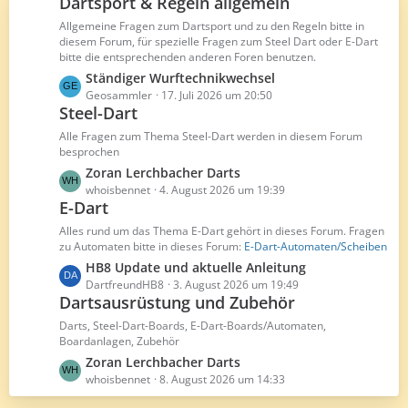
Dartsport & Regeln allgemein
ä
B
g
Allgemeine Fragen zum Dartsport und zu den Regeln bitte in
e
diesem Forum, für spezielle Fragen zum Steel Dart oder E-Dart
e
i
bitte die entsprechenden anderen Foren benutzen.
t
L
Ständiger Wurftechnikwechsel
r
e
Geosammler
17. Juli 2026 um 20:50
ä
Steel-Dart
t
g
z
Alle Fragen zum Thema Steel-Dart werden in diesem Forum
e
t
besprochen
e
L
Zoran Lerchbacher Darts
B
e
whoisbennet
4. August 2026 um 19:39
e
E-Dart
t
i
z
Alles rund um das Thema E-Dart gehört in dieses Forum. Fragen
t
t
zu Automaten bitte in dieses Forum:
E-Dart-Automaten/Scheiben
r
e
L
HB8 Update und aktuelle Anleitung
ä
B
e
DartfreundHB8
3. August 2026 um 19:49
g
e
Dartsausrüstung und Zubehör
t
e
i
z
Darts, Steel-Dart-Boards, E-Dart-Boards/Automaten,
t
t
Boardanlagen, Zubehör
r
e
L
Zoran Lerchbacher Darts
ä
B
e
whoisbennet
8. August 2026 um 14:33
g
e
t