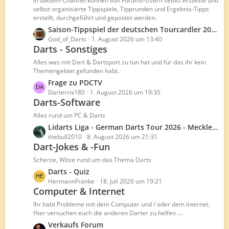
In diesem Channel können von Forums-Usern selbst erstellte und
t
ä
selbst organisierte Tippspiele, Tipprunden und Ergebnis-Tipps
erstellt, durchgeführt und gepostet werden.
e
g
B
L
Saison-Tippspiel der deutschen Tourcardler 2026/27
e
e
e
God_of_Darts
1. August 2026 um 13:40
Darts - Sonstiges
i
t
t
z
Alles was mit Dart & Dartsport zu tun hat und für das ihr kein
r
t
Themengebiet gefunden habt.
ä
e
L
Frage zu PDCTV
g
B
e
Darterrix180
1. August 2026 um 19:35
e
e
Darts-Software
t
i
z
Alles rund um PC & Darts
t
t
L
Lidarts Liga - German Darts Tour 2026 - Mecklenburg-Vorpommern
r
e
e
thebull2010
8. August 2026 um 21:31
ä
B
Dart-Jokes & -Fun
t
g
e
z
Scherze, Witze rund um das Thema Darts
e
i
t
L
Darts - Quiz
t
e
e
HermannFranke
18. Juli 2026 um 19:21
r
B
Computer & Internet
t
ä
e
z
Ihr habt Probleme mit dem Computer und / oder dem Internet.
g
i
t
Hier versuchen euch die anderen Darter zu helfen ....
e
t
e
L
Verkaufs Forum