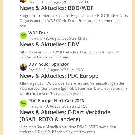
B
e
Doc Dart
8. August 2026 um 22:00
e
News & Aktuelles: BDO/WDF
t
i
z
Fragen zu Turnieren, Spielern, Regeln etc. der BDO (British Darts
t
t
Organisation) u. WDF (World Darts Federation) kommen hier
r
rein.
e
ä
B
L
WDF Tour
g
e
e
manicha
3. August 2026 um 09:35
e
News & Aktuelles: DDV
i
t
t
z
Alles Rund um den DDV (Deutschen Dart Verband) sowie die
r
t
Landesverbände -> HIER rein.
ä
e
L
DDV neuer Sponsor
g
B
e
Ener91
3. August 2026 um 18:31
e
e
News & Aktuelles: PDC Europe
t
i
z
Alle Fragen zu PDC Europe Turnieren und Veranstaltungen der
t
t
PDC Europe (der ehemaligen GDC (German Darts Corporation))
r
werden in diesem Thread beantwortet.
e
ä
B
L
PDC Europe Next Gen 2026
g
e
e
manicha
8. August 2026 um 21:50
e
News & Aktuelles: E-Dart Verbände
i
t
t
(DSAB, RDTO & andere)
z
r
t
Hier kann über Aktuelles aus dem DSAB, RDTO sowie den
ä
e
anderen E-Dart Verbänden diskutiert werden.