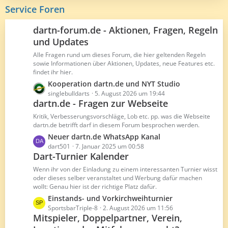
e
i
z
Service Foren
t
t
r
e
dartn-forum.de - Aktionen, Fragen, Regeln
ä
B
und Updates
g
e
e
Alle Fragen rund um dieses Forum, die hier geltenden Regeln
i
sowie Informationen über Aktionen, Updates, neue Features etc.
t
findet ihr hier.
r
L
Kooperation dartn.de und NYT Studio
ä
e
singlebulldarts
5. August 2026 um 19:44
g
dartn.de - Fragen zur Webseite
t
e
z
Kritik, Verbesserungsvorschläge, Lob etc. pp. was die Webseite
t
dartn.de betrifft darf in diesem Forum besprochen werden.
e
L
Neuer dartn.de WhatsApp Kanal
B
e
dart501
7. Januar 2025 um 00:58
e
Dart-Turnier Kalender
t
i
z
Wenn ihr von der Einladung zu einem interessanten Turnier wisst
t
t
oder dieses selber veranstaltet und Werbung dafür machen
r
wollt: Genau hier ist der richtige Platz dafür.
e
ä
B
L
Einstands- und Vorkirchweihturnier
g
e
e
SportsbarTriple-8
2. August 2026 um 11:56
e
Mitspieler, Doppelpartner, Verein,
i
t