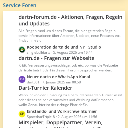
e
i
z
Service Foren
t
t
r
e
dartn-forum.de - Aktionen, Fragen, Regeln
ä
B
und Updates
g
e
e
Alle Fragen rund um dieses Forum, die hier geltenden Regeln
i
sowie Informationen über Aktionen, Updates, neue Features etc.
t
findet ihr hier.
r
L
Kooperation dartn.de und NYT Studio
ä
e
singlebulldarts
5. August 2026 um 19:44
g
dartn.de - Fragen zur Webseite
t
e
z
Kritik, Verbesserungsvorschläge, Lob etc. pp. was die Webseite
t
dartn.de betrifft darf in diesem Forum besprochen werden.
e
L
Neuer dartn.de WhatsApp Kanal
B
e
dart501
7. Januar 2025 um 00:58
e
Dart-Turnier Kalender
t
i
z
Wenn ihr von der Einladung zu einem interessanten Turnier wisst
t
t
oder dieses selber veranstaltet und Werbung dafür machen
r
wollt: Genau hier ist der richtige Platz dafür.
e
ä
B
L
Einstands- und Vorkirchweihturnier
g
e
e
SportsbarTriple-8
2. August 2026 um 11:56
e
Mitspieler, Doppelpartner, Verein,
i
t