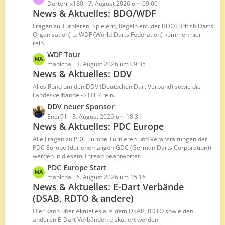
B
e
Darterrix180
7. August 2026 um 09:00
e
News & Aktuelles: BDO/WDF
t
i
z
Fragen zu Turnieren, Spielern, Regeln etc. der BDO (British Darts
t
t
Organisation) u. WDF (World Darts Federation) kommen hier
r
rein.
e
ä
B
L
WDF Tour
g
e
e
manicha
3. August 2026 um 09:35
e
News & Aktuelles: DDV
i
t
t
z
Alles Rund um den DDV (Deutschen Dart Verband) sowie die
r
t
Landesverbände -> HIER rein.
ä
e
L
DDV neuer Sponsor
g
B
e
Ener91
3. August 2026 um 18:31
e
e
News & Aktuelles: PDC Europe
t
i
z
Alle Fragen zu PDC Europe Turnieren und Veranstaltungen der
t
t
PDC Europe (der ehemaligen GDC (German Darts Corporation))
r
werden in diesem Thread beantwortet.
e
ä
B
L
PDC Europe Start
g
e
e
manicha
6. August 2026 um 15:16
e
News & Aktuelles: E-Dart Verbände
i
t
t
(DSAB, RDTO & andere)
z
r
t
Hier kann über Aktuelles aus dem DSAB, RDTO sowie den
ä
e
anderen E-Dart Verbänden diskutiert werden.