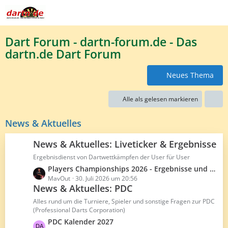
Dart Forum - dartn-forum.de - Das
dartn.de Dart Forum
Neues Thema
Alle als gelesen markieren
News & Aktuelles
News & Aktuelles: Liveticker & Ergebnisse
Ergebnisdienst von Dartwettkämpfen der User für User
L
Players Championships 2026 - Ergebnisse und Averages
e
MavOut
30. Juli 2026 um 20:56
News & Aktuelles: PDC
t
z
Alles rund um die Turniere, Spieler und sonstige Fragen zur PDC
t
(Professional Darts Corporation)
e
L
PDC Kalender 2027