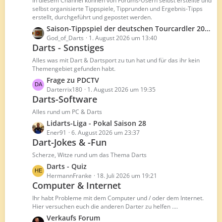
In diesem Channel können von Forums-Usern selbst erstellte und
t
ä
selbst organisierte Tippspiele, Tipprunden und Ergebnis-Tipps
erstellt, durchgeführt und gepostet werden.
e
g
B
L
Saison-Tippspiel der deutschen Tourcardler 2026/27
e
e
e
God_of_Darts
1. August 2026 um 13:40
Darts - Sonstiges
i
t
t
z
Alles was mit Dart & Dartsport zu tun hat und für das ihr kein
r
t
Themengebiet gefunden habt.
ä
e
L
Frage zu PDCTV
g
B
e
Darterrix180
1. August 2026 um 19:35
e
e
Darts-Software
t
i
z
Alles rund um PC & Darts
t
t
L
Lidarts-Liga - Pokal Saison 28
r
e
e
Ener91
6. August 2026 um 23:37
ä
B
Dart-Jokes & -Fun
t
g
e
z
Scherze, Witze rund um das Thema Darts
e
i
t
L
Darts - Quiz
t
e
e
HermannFranke
18. Juli 2026 um 19:21
r
B
Computer & Internet
t
ä
e
z
Ihr habt Probleme mit dem Computer und / oder dem Internet.
g
i
t
Hier versuchen euch die anderen Darter zu helfen ....
e
t
e
L
Verkaufs Forum