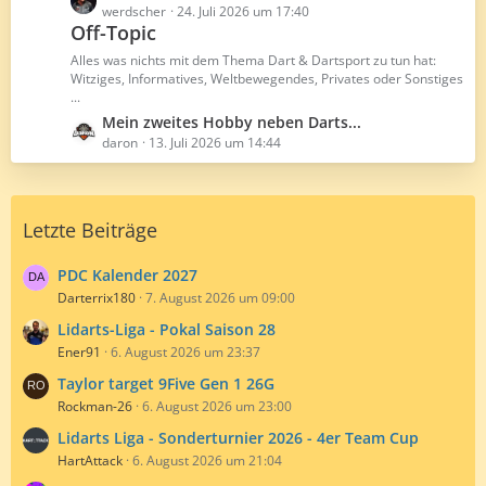
r
B
e
werdscher
24. Juli 2026 um 17:40
ä
e
Off-Topic
t
g
i
z
Alles was nichts mit dem Thema Dart & Dartsport zu tun hat:
e
t
t
Witziges, Informatives, Weltbewegendes, Privates oder Sonstiges
r
...
e
ä
B
L
Mein zweites Hobby neben Darts...
g
e
e
daron
13. Juli 2026 um 14:44
e
i
t
t
z
r
t
Letzte Beiträge
ä
e
g
B
e
e
PDC Kalender 2027
i
Darterrix180
7. August 2026 um 09:00
t
Lidarts-Liga - Pokal Saison 28
r
Ener91
6. August 2026 um 23:37
ä
g
Taylor target 9Five Gen 1 26G
e
Rockman-26
6. August 2026 um 23:00
Lidarts Liga - Sonderturnier 2026 - 4er Team Cup
HartAttack
6. August 2026 um 21:04