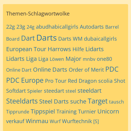
Themen-Schlagwortwolke
22g
23g
abudhabicallgirls
Autodarts
24g
Barrel
Darts
Dart
Darts WM
dubaicallgirls
Board
European Tour
Harrows
Lidarts
Hilfe
Lidarts Liga
Major
Liga
one80
Löwen
mnbv
PDC
Online Darts
Order of Merit
Online Dart
PDC Europe
Pro Tour
Red Dragon
scolia
Shot
steeldart
Softdart
steedart
Spieler
steel
Steeldarts
Target
Steel Darts
suche
tausch
Tippspiel
Unicorn
Training
Turnier
Tipprunde
Winmau
verkauf
Wurftechnik
Wurf
[S]