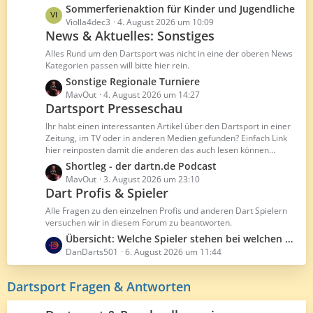
g
B
L
Sommerferienaktion für Kinder und Jugendliche
e
e
e
Violla4dec3
4. August 2026 um 10:09
i
News & Aktuelles: Sonstiges
t
t
z
Alles Rund um den Dartsport was nicht in eine der oberen News
r
t
Kategorien passen will bitte hier rein.
ä
e
L
Sonstige Regionale Turniere
g
B
e
MavOut
4. August 2026 um 14:27
e
e
Dartsport Presseschau
t
i
z
Ihr habt einen interessanten Artikel über den Dartsport in einer
t
t
Zeitung, im TV oder in anderen Medien gefunden? Einfach Link
r
hier reinposten damit die anderen das auch lesen können...
e
ä
B
L
Shortleg - der dartn.de Podcast
g
e
e
MavOut
3. August 2026 um 23:10
e
Dart Profis & Spieler
i
t
t
z
Alle Fragen zu den einzelnen Profis und anderen Dart Spielern
r
t
versuchen wir in diesem Forum zu beantworten.
ä
e
L
Übersicht: Welche Spieler stehen bei welchen Herstellern unter Vertrag
g
B
e
DanDarts501
6. August 2026 um 11:44
e
e
t
i
z
Dartsport Fragen & Antworten
t
t
r
e