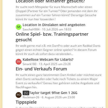
t
Location oder Mitfahrer gesucht?
z
r
t
Ihr sucht noch Mitspieler für eure Mannschaft oder einen
ä
e
(Doppel-)Partner für ein Turnier? Oder jemanden mit dem ihr
g
B
zusammen auf ein Turnier fahren könnt? Derartige Gesuche
e
könnt ihr nun hier loswerden !
e
i
L
Location in Dinslaken wird angeboten
t
e
SaschaH984
10. Juli 2026 um 18:03
Online Spiel- bzw. Trainingspartner
r
t
ä
gesucht
z
g
t
Ihr wollt gerne mal z.B. mit DartPro oder auch am Radikal Darts
e
e
gegen einen echten Gegner online spielen? In diesem Forum
B
könnt ihr euch ab sofort dazu verabreden...
e
L
Kabellose Webcam für Lidarts?
i
e
Smark180
13. April 2025 um 23:28
t
Ein- und Verkaufs Forum
t
r
z
Ihr sucht einen ganz bestimmten Dart Artikel oder möchtet eure
ä
t
alten Darts verkaufen oder habt noch Tickets zu einem Major
g
Event zu verkaufen? Genau hier gehören solche Angebote und
e
e
Nachfragen hin.
B
L
Taylor target 9Five Gen 1 26G
[S]
e
e
Rockman-26
6. August 2026 um 23:00
i
Tippspiele
t
t
z
r