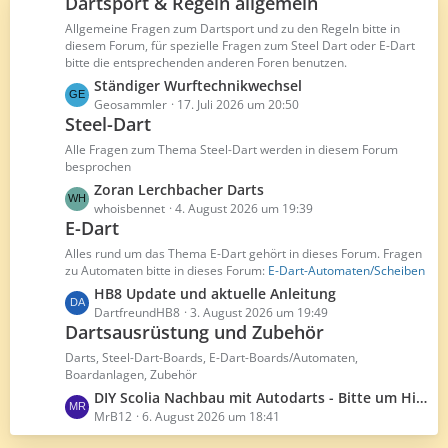
Dartsport & Regeln allgemein
ä
B
g
Allgemeine Fragen zum Dartsport und zu den Regeln bitte in
e
diesem Forum, für spezielle Fragen zum Steel Dart oder E-Dart
e
i
bitte die entsprechenden anderen Foren benutzen.
t
L
Ständiger Wurftechnikwechsel
r
e
Geosammler
17. Juli 2026 um 20:50
ä
Steel-Dart
t
g
z
Alle Fragen zum Thema Steel-Dart werden in diesem Forum
e
t
besprochen
e
L
Zoran Lerchbacher Darts
B
e
whoisbennet
4. August 2026 um 19:39
e
E-Dart
t
i
z
Alles rund um das Thema E-Dart gehört in dieses Forum. Fragen
t
t
zu Automaten bitte in dieses Forum:
E-Dart-Automaten/Scheiben
r
e
L
HB8 Update und aktuelle Anleitung
ä
B
e
DartfreundHB8
3. August 2026 um 19:49
g
e
Dartsausrüstung und Zubehör
t
e
i
z
Darts, Steel-Dart-Boards, E-Dart-Boards/Automaten,
t
t
Boardanlagen, Zubehör
r
e
L
DIY Scolia Nachbau mit Autodarts - Bitte um Hilfe (Anfänger)
ä
B
e
MrB12
6. August 2026 um 18:41
g
e
t