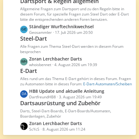
Dartsport & Regeln allgemein
ä
B
g
Allgemeine Fragen zum Dartsport und zu den Regeln bitte in
e
diesem Forum, für spezielle Fragen zum Steel Dart oder E-Dart
e
i
bitte die entsprechenden anderen Foren benutzen.
t
L
Ständiger Wurftechnikwechsel
r
e
Geosammler
17. Juli 2026 um 20:50
ä
Steel-Dart
t
g
z
Alle Fragen zum Thema Steel-Dart werden in diesem Forum
e
t
besprochen
e
L
Zoran Lerchbacher Darts
B
e
whoisbennet
4. August 2026 um 19:39
e
E-Dart
t
i
z
Alles rund um das Thema E-Dart gehört in dieses Forum. Fragen
t
t
zu Automaten bitte in dieses Forum:
E-Dart-Automaten/Scheiben
r
e
L
HB8 Update und aktuelle Anleitung
ä
B
e
DartfreundHB8
3. August 2026 um 19:49
g
e
Dartsausrüstung und Zubehör
t
e
i
z
Darts, Steel-Dart-Boards, E-Dart-Boards/Automaten,
t
t
Boardanlagen, Zubehör
r
e
L
Zoran Lerchbacher Darts
ä
B
e
ScYcS
8. August 2026 um 11:24
g
e
t