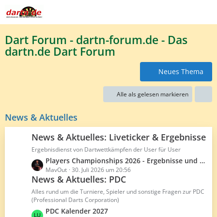
Dart Forum - dartn-forum.de - Das
dartn.de Dart Forum
Neues Thema
Alle als gelesen markieren
News & Aktuelles
News & Aktuelles: Liveticker & Ergebnisse
Ergebnisdienst von Dartwettkämpfen der User für User
L
Players Championships 2026 - Ergebnisse und Averages
e
MavOut
30. Juli 2026 um 20:56
News & Aktuelles: PDC
t
z
Alles rund um die Turniere, Spieler und sonstige Fragen zur PDC
t
(Professional Darts Corporation)
e
L
PDC Kalender 2027