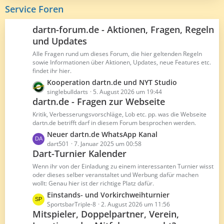
e
i
z
Service Foren
t
t
r
e
dartn-forum.de - Aktionen, Fragen, Regeln
ä
B
und Updates
g
e
e
Alle Fragen rund um dieses Forum, die hier geltenden Regeln
i
sowie Informationen über Aktionen, Updates, neue Features etc.
t
findet ihr hier.
r
L
Kooperation dartn.de und NYT Studio
ä
e
singlebulldarts
5. August 2026 um 19:44
g
dartn.de - Fragen zur Webseite
t
e
z
Kritik, Verbesserungsvorschläge, Lob etc. pp. was die Webseite
t
dartn.de betrifft darf in diesem Forum besprochen werden.
e
L
Neuer dartn.de WhatsApp Kanal
B
e
dart501
7. Januar 2025 um 00:58
e
Dart-Turnier Kalender
t
i
z
Wenn ihr von der Einladung zu einem interessanten Turnier wisst
t
t
oder dieses selber veranstaltet und Werbung dafür machen
r
wollt: Genau hier ist der richtige Platz dafür.
e
ä
B
L
Einstands- und Vorkirchweihturnier
g
e
e
SportsbarTriple-8
2. August 2026 um 11:56
e
Mitspieler, Doppelpartner, Verein,
i
t