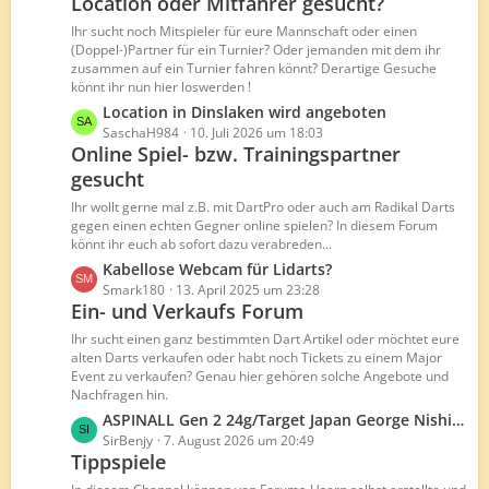
t
Location oder Mitfahrer gesucht?
z
r
t
Ihr sucht noch Mitspieler für eure Mannschaft oder einen
ä
e
(Doppel-)Partner für ein Turnier? Oder jemanden mit dem ihr
g
B
zusammen auf ein Turnier fahren könnt? Derartige Gesuche
e
könnt ihr nun hier loswerden !
e
i
L
Location in Dinslaken wird angeboten
t
e
SaschaH984
10. Juli 2026 um 18:03
Online Spiel- bzw. Trainingspartner
r
t
ä
gesucht
z
g
t
Ihr wollt gerne mal z.B. mit DartPro oder auch am Radikal Darts
e
e
gegen einen echten Gegner online spielen? In diesem Forum
B
könnt ihr euch ab sofort dazu verabreden...
e
L
Kabellose Webcam für Lidarts?
i
e
Smark180
13. April 2025 um 23:28
t
Ein- und Verkaufs Forum
t
r
z
Ihr sucht einen ganz bestimmten Dart Artikel oder möchtet eure
ä
t
alten Darts verkaufen oder habt noch Tickets zu einem Major
g
Event zu verkaufen? Genau hier gehören solche Angebote und
e
e
Nachfragen hin.
B
L
ASPINALL Gen 2 24g/Target Japan George Nishitani Raptor G6 24g
e
e
SirBenjy
7. August 2026 um 20:49
i
Tippspiele
t
t
z
r