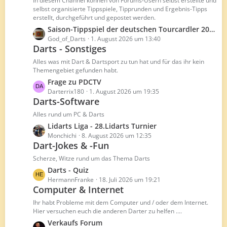
In diesem Channel können von Forums-Usern selbst erstellte und
t
ä
selbst organisierte Tippspiele, Tipprunden und Ergebnis-Tipps
erstellt, durchgeführt und gepostet werden.
e
g
B
L
Saison-Tippspiel der deutschen Tourcardler 2026/27
e
e
e
God_of_Darts
1. August 2026 um 13:40
Darts - Sonstiges
i
t
t
z
Alles was mit Dart & Dartsport zu tun hat und für das ihr kein
r
t
Themengebiet gefunden habt.
ä
e
L
Frage zu PDCTV
g
B
e
Darterrix180
1. August 2026 um 19:35
e
e
Darts-Software
t
i
z
Alles rund um PC & Darts
t
t
L
Lidarts Liga - 28.Lidarts Turnier
r
e
e
Monchichi
8. August 2026 um 12:35
ä
B
Dart-Jokes & -Fun
t
g
e
z
Scherze, Witze rund um das Thema Darts
e
i
t
L
Darts - Quiz
t
e
e
HermannFranke
18. Juli 2026 um 19:21
r
B
Computer & Internet
t
ä
e
z
Ihr habt Probleme mit dem Computer und / oder dem Internet.
g
i
t
Hier versuchen euch die anderen Darter zu helfen ....
e
t
e
L
Verkaufs Forum