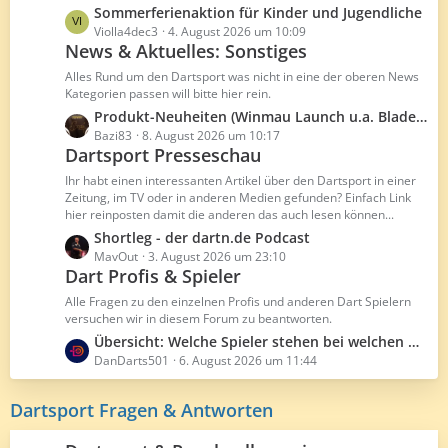
g
B
L
Sommerferienaktion für Kinder und Jugendliche
e
e
e
Violla4dec3
4. August 2026 um 10:09
i
News & Aktuelles: Sonstiges
t
t
z
Alles Rund um den Dartsport was nicht in eine der oberen News
r
t
Kategorien passen will bitte hier rein.
ä
e
L
Produkt-Neuheiten (Winmau Launch u.a. Blade 5 Dual Core)
g
B
e
Bazi83
8. August 2026 um 10:17
e
e
Dartsport Presseschau
t
i
z
Ihr habt einen interessanten Artikel über den Dartsport in einer
t
t
Zeitung, im TV oder in anderen Medien gefunden? Einfach Link
r
hier reinposten damit die anderen das auch lesen können...
e
ä
B
L
Shortleg - der dartn.de Podcast
g
e
e
MavOut
3. August 2026 um 23:10
e
Dart Profis & Spieler
i
t
t
z
Alle Fragen zu den einzelnen Profis und anderen Dart Spielern
r
t
versuchen wir in diesem Forum zu beantworten.
ä
e
L
Übersicht: Welche Spieler stehen bei welchen Herstellern unter Vertrag
g
B
e
DanDarts501
6. August 2026 um 11:44
e
e
t
i
z
Dartsport Fragen & Antworten
t
t
r
e