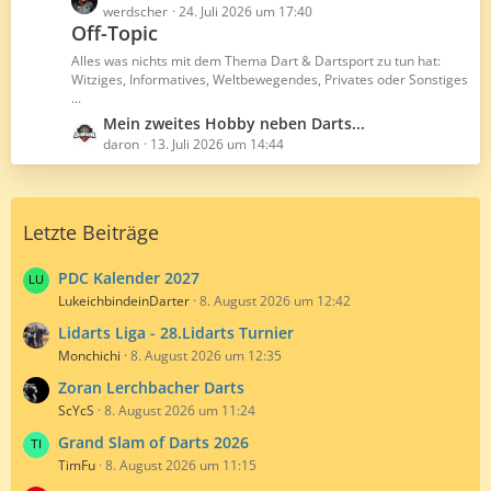
r
B
e
werdscher
24. Juli 2026 um 17:40
ä
e
Off-Topic
t
g
i
z
Alles was nichts mit dem Thema Dart & Dartsport zu tun hat:
e
t
t
Witziges, Informatives, Weltbewegendes, Privates oder Sonstiges
r
...
e
ä
B
L
Mein zweites Hobby neben Darts...
g
e
e
daron
13. Juli 2026 um 14:44
e
i
t
t
z
r
t
Letzte Beiträge
ä
e
g
B
e
e
PDC Kalender 2027
i
LukeichbindeinDarter
8. August 2026 um 12:42
t
Lidarts Liga - 28.Lidarts Turnier
r
Monchichi
8. August 2026 um 12:35
ä
g
Zoran Lerchbacher Darts
e
ScYcS
8. August 2026 um 11:24
Grand Slam of Darts 2026
TimFu
8. August 2026 um 11:15