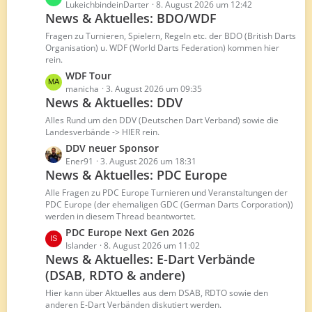
B
e
LukeichbindeinDarter
8. August 2026 um 12:42
e
News & Aktuelles: BDO/WDF
t
i
z
Fragen zu Turnieren, Spielern, Regeln etc. der BDO (British Darts
t
t
Organisation) u. WDF (World Darts Federation) kommen hier
r
rein.
e
ä
B
L
WDF Tour
g
e
e
manicha
3. August 2026 um 09:35
e
News & Aktuelles: DDV
i
t
t
z
Alles Rund um den DDV (Deutschen Dart Verband) sowie die
r
t
Landesverbände -> HIER rein.
ä
e
L
DDV neuer Sponsor
g
B
e
Ener91
3. August 2026 um 18:31
e
e
News & Aktuelles: PDC Europe
t
i
z
Alle Fragen zu PDC Europe Turnieren und Veranstaltungen der
t
t
PDC Europe (der ehemaligen GDC (German Darts Corporation))
r
werden in diesem Thread beantwortet.
e
ä
B
L
PDC Europe Next Gen 2026
g
e
e
Islander
8. August 2026 um 11:02
e
News & Aktuelles: E-Dart Verbände
i
t
t
(DSAB, RDTO & andere)
z
r
t
Hier kann über Aktuelles aus dem DSAB, RDTO sowie den
ä
e
anderen E-Dart Verbänden diskutiert werden.