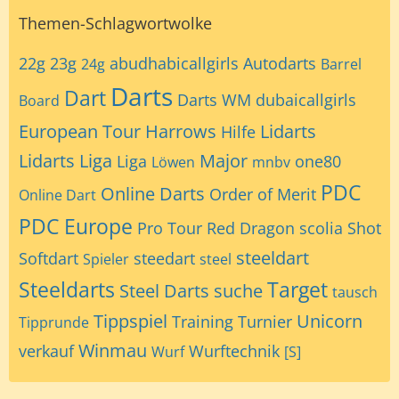
Themen-Schlagwortwolke
22g
23g
abudhabicallgirls
Autodarts
24g
Barrel
Darts
Dart
Darts WM
dubaicallgirls
Board
European Tour
Harrows
Lidarts
Hilfe
Lidarts Liga
Major
Liga
one80
Löwen
mnbv
PDC
Online Darts
Order of Merit
Online Dart
PDC Europe
Pro Tour
Red Dragon
scolia
Shot
steeldart
Softdart
steedart
Spieler
steel
Steeldarts
Target
Steel Darts
suche
tausch
Tippspiel
Unicorn
Training
Turnier
Tipprunde
Winmau
verkauf
Wurftechnik
Wurf
[S]