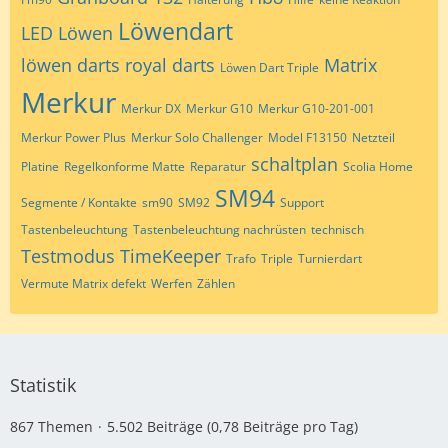
Löwendart
LED
Löwen
löwen darts royal darts
Matrix
Löwen Dart Triple
Merkur
Merkur DX
Merkur G10
Merkur G10-201-001
Merkur Power Plus
Merkur Solo Challenger
Model F13150
Netzteil
schaltplan
Platine
Regelkonforme Matte
Reparatur
Scolia Home
SM94
Segmente / Kontakte
sm90
SM92
Support
Tastenbeleuchtung
Tastenbeleuchtung nachrüsten
technisch
Testmodus
TimeKeeper
Trafo
Triple
Turnierdart
Vermute Matrix defekt
Werfen
Zählen
Statistik
867 Themen
5.502 Beiträge (0,78 Beiträge pro Tag)