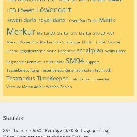
Löwendart
LED
Löwen
löwen darts royal darts
Matrix
Löwen Dart Triple
Merkur
Merkur DX
Merkur G10
Merkur G10-201-001
Merkur Power Plus
Merkur Solo Challenger
Model F13150
Netzteil
schaltplan
Platine
Regelkonforme Matte
Reparatur
Scolia Home
SM94
Segmente / Kontakte
sm90
SM92
Support
Tastenbeleuchtung
Tastenbeleuchtung nachrüsten
technisch
Testmodus
TimeKeeper
Trafo
Triple
Turnierdart
Vermute Matrix defekt
Werfen
Zählen
Statistik
867 Themen
5.502 Beiträge (0,78 Beiträge pro Tag)