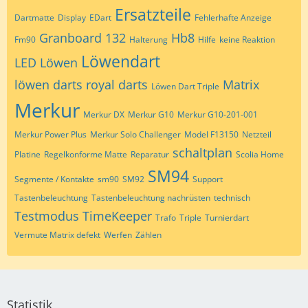
Ersatzteile
Dartmatte
Display
EDart
Fehlerhafte Anzeige
Granboard 132
Hb8
Fm90
Halterung
Hilfe
keine Reaktion
Löwendart
LED
Löwen
löwen darts royal darts
Matrix
Löwen Dart Triple
Merkur
Merkur DX
Merkur G10
Merkur G10-201-001
Merkur Power Plus
Merkur Solo Challenger
Model F13150
Netzteil
schaltplan
Platine
Regelkonforme Matte
Reparatur
Scolia Home
SM94
Segmente / Kontakte
sm90
SM92
Support
Tastenbeleuchtung
Tastenbeleuchtung nachrüsten
technisch
Testmodus
TimeKeeper
Trafo
Triple
Turnierdart
Vermute Matrix defekt
Werfen
Zählen
Statistik