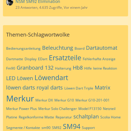
NSM SM92 Elimination
23 Antworten, 4.635 Zugriffe, Vor einem Jahr
Themen-Schlagwortwolke
Beleuchtung
Dartautomat
Bedienungsanleitung
Board
Ersatzteile
Dartmatte
Display
EDart
Fehlerhafte Anzeige
Granboard 132
Hb8
Fm90
Halterung
Hilfe
keine Reaktion
Löwendart
LED
Löwen
löwen darts royal darts
Matrix
Löwen Dart Triple
Merkur
Merkur DX
Merkur G10
Merkur G10-201-001
Merkur Power Plus
Merkur Solo Challenger
Model F13150
Netzteil
schaltplan
Platine
Regelkonforme Matte
Reparatur
Scolia Home
SM94
Segmente / Kontakte
sm90
SM92
Support