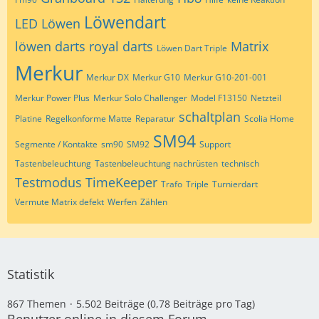
Löwendart
LED
Löwen
löwen darts royal darts
Matrix
Löwen Dart Triple
Merkur
Merkur DX
Merkur G10
Merkur G10-201-001
Merkur Power Plus
Merkur Solo Challenger
Model F13150
Netzteil
schaltplan
Platine
Regelkonforme Matte
Reparatur
Scolia Home
SM94
Segmente / Kontakte
sm90
SM92
Support
Tastenbeleuchtung
Tastenbeleuchtung nachrüsten
technisch
Testmodus
TimeKeeper
Trafo
Triple
Turnierdart
Vermute Matrix defekt
Werfen
Zählen
Statistik
867 Themen
5.502 Beiträge (0,78 Beiträge pro Tag)