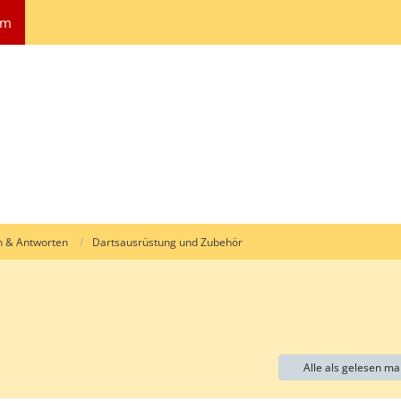
um
n & Antworten
Dartsausrüstung und Zubehör
Alle als gelesen ma