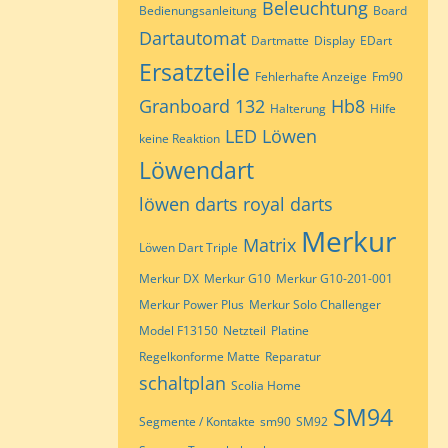
Beleuchtung
Bedienungsanleitung
Board
Dartautomat
Dartmatte
Display
EDart
Ersatzteile
Fehlerhafte Anzeige
Fm90
Granboard 132
Hb8
Halterung
Hilfe
LED
Löwen
keine Reaktion
Löwendart
löwen darts royal darts
Merkur
Matrix
Löwen Dart Triple
Merkur DX
Merkur G10
Merkur G10-201-001
Merkur Power Plus
Merkur Solo Challenger
Model F13150
Netzteil
Platine
Regelkonforme Matte
Reparatur
schaltplan
Scolia Home
SM94
Segmente / Kontakte
sm90
SM92