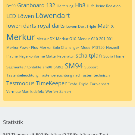
Granboard 132
Hb8
Fm90
Halterung
Hilfe
keine Reaktion
Löwendart
LED
Löwen
löwen darts royal darts
Matrix
Löwen Dart Triple
Merkur
Merkur DX
Merkur G10
Merkur G10-201-001
Merkur Power Plus
Merkur Solo Challenger
Model F13150
Netzteil
schaltplan
Platine
Regelkonforme Matte
Reparatur
Scolia Home
SM94
Segmente / Kontakte
sm90
SM92
Support
Tastenbeleuchtung
Tastenbeleuchtung nachrüsten
technisch
Testmodus
TimeKeeper
Trafo
Triple
Turnierdart
Vermute Matrix defekt
Werfen
Zählen
Statistik
867 Themen
5.502 Beiträge (0,78 Beiträge pro Tag)