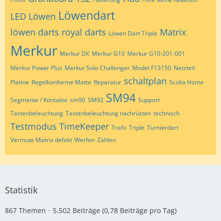
Löwendart
LED
Löwen
löwen darts royal darts
Matrix
Löwen Dart Triple
Merkur
Merkur DX
Merkur G10
Merkur G10-201-001
Merkur Power Plus
Merkur Solo Challenger
Model F13150
Netzteil
schaltplan
Platine
Regelkonforme Matte
Reparatur
Scolia Home
SM94
Segmente / Kontakte
sm90
SM92
Support
Tastenbeleuchtung
Tastenbeleuchtung nachrüsten
technisch
Testmodus
TimeKeeper
Trafo
Triple
Turnierdart
Vermute Matrix defekt
Werfen
Zählen
Statistik
867 Themen
5.502 Beiträge (0,78 Beiträge pro Tag)