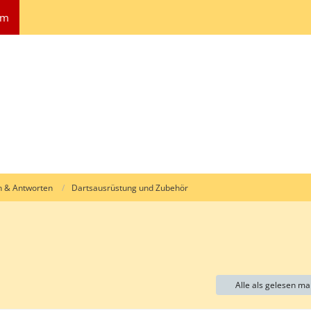
um
n & Antworten
Dartsausrüstung und Zubehör
Alle als gelesen ma