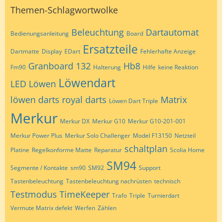
Themen-Schlagwortwolke
Beleuchtung
Dartautomat
Bedienungsanleitung
Board
Ersatzteile
Dartmatte
Display
EDart
Fehlerhafte Anzeige
Granboard 132
Hb8
Fm90
Halterung
Hilfe
keine Reaktion
Löwendart
LED
Löwen
löwen darts royal darts
Matrix
Löwen Dart Triple
Merkur
Merkur DX
Merkur G10
Merkur G10-201-001
Merkur Power Plus
Merkur Solo Challenger
Model F13150
Netzteil
schaltplan
Platine
Regelkonforme Matte
Reparatur
Scolia Home
SM94
Segmente / Kontakte
sm90
SM92
Support
Tastenbeleuchtung
Tastenbeleuchtung nachrüsten
technisch
Testmodus
TimeKeeper
Trafo
Triple
Turnierdart
Vermute Matrix defekt
Werfen
Zählen