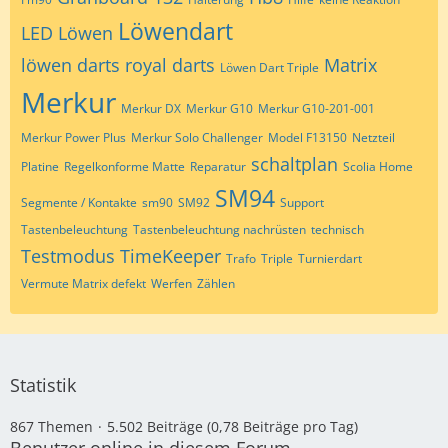
Löwendart
LED
Löwen
löwen darts royal darts
Matrix
Löwen Dart Triple
Merkur
Merkur DX
Merkur G10
Merkur G10-201-001
Merkur Power Plus
Merkur Solo Challenger
Model F13150
Netzteil
schaltplan
Platine
Regelkonforme Matte
Reparatur
Scolia Home
SM94
Segmente / Kontakte
sm90
SM92
Support
Tastenbeleuchtung
Tastenbeleuchtung nachrüsten
technisch
Testmodus
TimeKeeper
Trafo
Triple
Turnierdart
Vermute Matrix defekt
Werfen
Zählen
Statistik
867 Themen
5.502 Beiträge (0,78 Beiträge pro Tag)