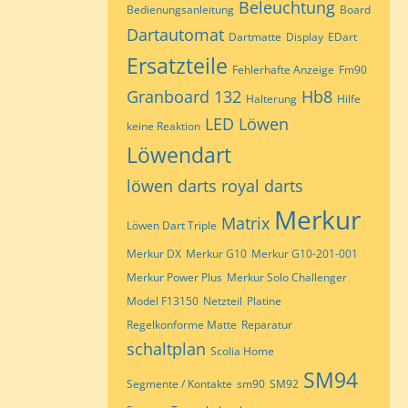
Beleuchtung
Bedienungsanleitung
Board
Dartautomat
Dartmatte
Display
EDart
Ersatzteile
Fehlerhafte Anzeige
Fm90
Granboard 132
Hb8
Halterung
Hilfe
LED
Löwen
keine Reaktion
Löwendart
löwen darts royal darts
Merkur
Matrix
Löwen Dart Triple
Merkur DX
Merkur G10
Merkur G10-201-001
Merkur Power Plus
Merkur Solo Challenger
Model F13150
Netzteil
Platine
Regelkonforme Matte
Reparatur
schaltplan
Scolia Home
SM94
Segmente / Kontakte
sm90
SM92