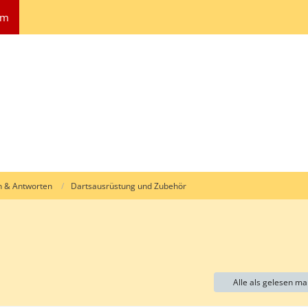
um
n & Antworten
Dartsausrüstung und Zubehör
Alle als gelesen ma