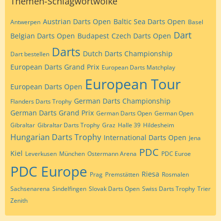
Themen-Schlagwortwolke
Austrian Darts Open
Baltic Sea Darts Open
Antwerpen
Basel
Dart
Belgian Darts Open
Budapest
Czech Darts Open
Darts
Dutch Darts Championship
Dart bestellen
European Darts Grand Prix
European Darts Matchplay
European Tour
European Darts Open
German Darts Championship
Flanders Darts Trophy
German Darts Grand Prix
German Darts Open
German Open
Gibraltar
Gibraltar Darts Trophy
Graz
Halle 39
Hildesheim
Hungarian Darts Trophy
International Darts Open
Jena
PDC
Kiel
Leverkusen
München
Ostermann Arena
PDC Euroe
PDC Europe
Riesa
Prag
Premstätten
Rosmalen
Sachsenarena
Sindelfingen
Slovak Darts Open
Swiss Darts Trophy
Trier
Zenith