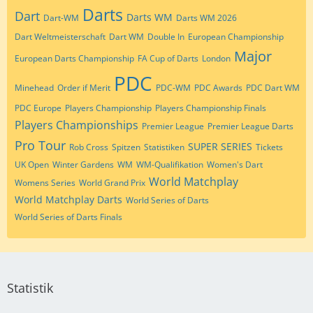
Darts
Dart
Darts WM
Dart-WM
Darts WM 2026
Dart Weltmeisterschaft
Dart WM
Double In
European Championship
Major
European Darts Championship
FA Cup of Darts
London
PDC
Minehead
Order if Merit
PDC-WM
PDC Awards
PDC Dart WM
PDC Europe
Players Championship
Players Championship Finals
Players Championships
Premier League
Premier League Darts
Pro Tour
SUPER SERIES
Rob Cross
Spitzen
Statistiken
Tickets
UK Open
Winter Gardens
WM
WM-Qualifikation
Women's Dart
World Matchplay
Womens Series
World Grand Prix
World Matchplay Darts
World Series of Darts
World Series of Darts Finals
Statistik