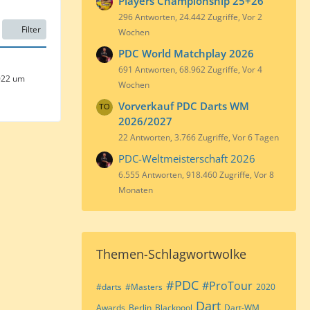
Players Championship 25+26
296 Antworten, 24.442 Zugriffe, Vor 2
Filter
Wochen
PDC World Matchplay 2026
691 Antworten, 68.962 Zugriffe, Vor 4
022 um
Wochen
Vorverkauf PDC Darts WM
2026/2027
22 Antworten, 3.766 Zugriffe, Vor 6 Tagen
PDC-Weltmeisterschaft 2026
6.555 Antworten, 918.460 Zugriffe, Vor 8
Monaten
Themen-Schlagwortwolke
#PDC
#ProTour
#darts
#Masters
2020
Dart
Awards
Berlin
Blackpool
Dart-WM