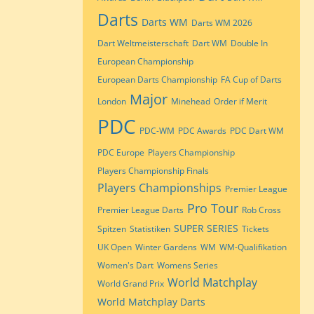
Darts
Darts WM
Darts WM 2026
Dart Weltmeisterschaft
Dart WM
Double In
European Championship
European Darts Championship
FA Cup of Darts
Major
London
Minehead
Order if Merit
PDC
PDC-WM
PDC Awards
PDC Dart WM
PDC Europe
Players Championship
Players Championship Finals
Players Championships
Premier League
Pro Tour
Premier League Darts
Rob Cross
SUPER SERIES
Spitzen
Statistiken
Tickets
UK Open
Winter Gardens
WM
WM-Qualifikation
Women's Dart
Womens Series
World Matchplay
World Grand Prix
World Matchplay Darts