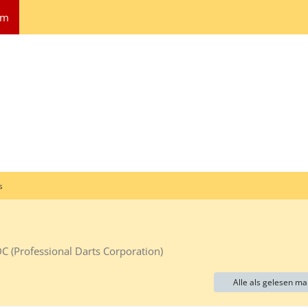
um
s
DC (Professional Darts Corporation)
Alle als gelesen ma