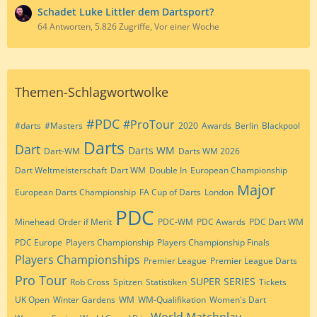
Schadet Luke Littler dem Dartsport?
64 Antworten, 5.826 Zugriffe, Vor einer Woche
Themen-Schlagwortwolke
#PDC
#ProTour
#darts
#Masters
2020
Awards
Berlin
Blackpool
Darts
Dart
Darts WM
Dart-WM
Darts WM 2026
Dart Weltmeisterschaft
Dart WM
Double In
European Championship
Major
European Darts Championship
FA Cup of Darts
London
PDC
Minehead
Order if Merit
PDC-WM
PDC Awards
PDC Dart WM
PDC Europe
Players Championship
Players Championship Finals
Players Championships
Premier League
Premier League Darts
Pro Tour
SUPER SERIES
Rob Cross
Spitzen
Statistiken
Tickets
UK Open
Winter Gardens
WM
WM-Qualifikation
Women's Dart