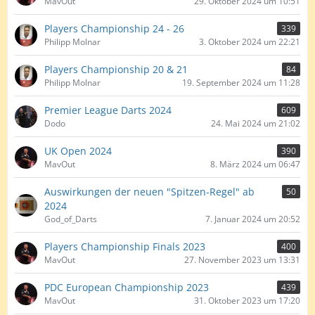
MavOut
29. Oktober 2024 um 10:51
Players Championship 24 - 26
339
Philipp Molnar
3. Oktober 2024 um 22:21
Players Championship 20 & 21
84
Philipp Molnar
19. September 2024 um 11:28
Premier League Darts 2024
609
Dodo
24. Mai 2024 um 21:02
UK Open 2024
390
MavOut
8. März 2024 um 06:47
Auswirkungen der neuen "Spitzen-Regel" ab
50
2024
God_of_Darts
7. Januar 2024 um 20:52
Players Championship Finals 2023
400
MavOut
27. November 2023 um 13:31
PDC European Championship 2023
439
MavOut
31. Oktober 2023 um 17:20