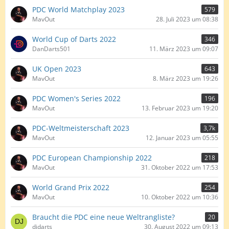
PDC World Matchplay 2023
579
MavOut
28. Juli 2023 um 08:38
World Cup of Darts 2022
346
DanDarts501
11. März 2023 um 09:07
UK Open 2023
643
MavOut
8. März 2023 um 19:26
PDC Women's Series 2022
196
MavOut
13. Februar 2023 um 19:20
PDC-Weltmeisterschaft 2023
3,7k
MavOut
12. Januar 2023 um 05:55
PDC European Championship 2022
218
MavOut
31. Oktober 2022 um 17:53
World Grand Prix 2022
254
MavOut
10. Oktober 2022 um 10:36
Braucht die PDC eine neue Weltrangliste?
20
djdarts
30. August 2022 um 09:13