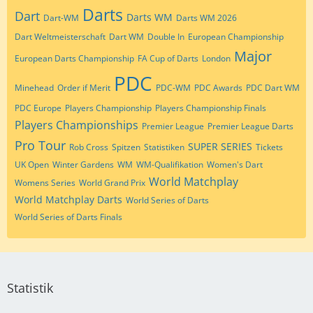
Darts
Dart
Darts WM
Dart-WM
Darts WM 2026
Dart Weltmeisterschaft
Dart WM
Double In
European Championship
Major
European Darts Championship
FA Cup of Darts
London
PDC
Minehead
Order if Merit
PDC-WM
PDC Awards
PDC Dart WM
PDC Europe
Players Championship
Players Championship Finals
Players Championships
Premier League
Premier League Darts
Pro Tour
SUPER SERIES
Rob Cross
Spitzen
Statistiken
Tickets
UK Open
Winter Gardens
WM
WM-Qualifikation
Women's Dart
World Matchplay
Womens Series
World Grand Prix
World Matchplay Darts
World Series of Darts
World Series of Darts Finals
Statistik