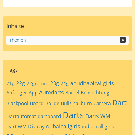
Inhalte
Themen
4
Tags
22g
23g
abudhabicallgirls
21g
22gramm
24g
Autodarts
Anfänger
App
Barrel
Beleuchtung
Dart
Blackpool
Board
Bolide
Bulls
caliburn
Carrera
Darts
Darts WM
Dartautomat
dartboard
dubaicallgirls
Dart WM
Display
dubai call girls