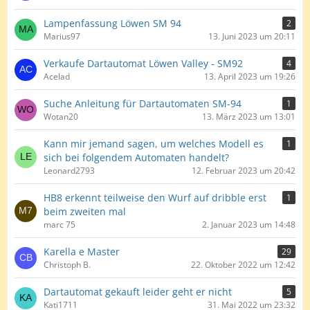
Lampenfassung Löwen SM 94
2
Marius97
13. Juni 2023 um 20:11
Verkaufe Dartautomat Löwen Valley - SM92
4
Acelad
13. April 2023 um 19:26
Suche Anleitung für Dartautomaten SM-94
1
Wotan20
13. März 2023 um 13:01
Kann mir jemand sagen, um welches Modell es
1
sich bei folgendem Automaten handelt?
Leonard2793
12. Februar 2023 um 20:42
HB8 erkennt teilweise den Wurf auf dribble erst
1
beim zweiten mal
marc 75
2. Januar 2023 um 14:48
Karella e Master
29
Christoph B.
22. Oktober 2022 um 12:42
Dartautomat gekauft leider geht er nicht
5
Kati1711
31. Mai 2022 um 23:32