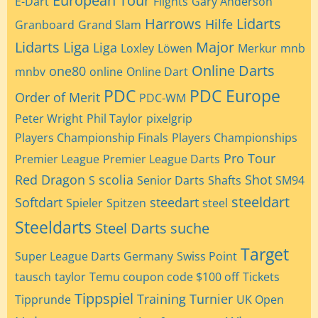
European Tour
E-Dart
Flights
Gary Anderson
Harrows
Lidarts
Hilfe
Granboard
Grand Slam
Lidarts Liga
Major
Liga
Loxley
Löwen
Merkur
mnb
Online Darts
one80
mnbv
online
Online Dart
PDC
PDC Europe
Order of Merit
PDC-WM
Peter Wright
Phil Taylor
pixelgrip
Players Championship Finals
Players Championships
Pro Tour
Premier League
Premier League Darts
Red Dragon
scolia
Shot
S
Senior Darts
Shafts
SM94
steeldart
Softdart
steedart
Spieler
Spitzen
steel
Steeldarts
Steel Darts
suche
Target
Super League Darts Germany
Swiss Point
tausch
taylor
Temu coupon code $100 off
Tickets
Tippspiel
Training
Turnier
Tipprunde
UK Open