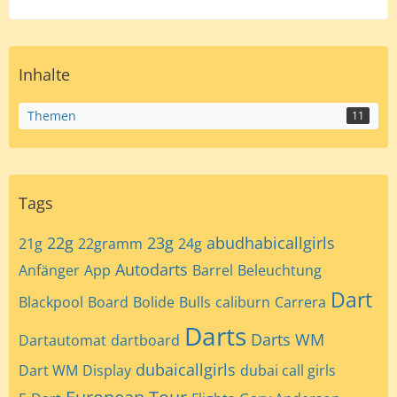
Inhalte
Themen
11
Tags
22g
23g
abudhabicallgirls
21g
22gramm
24g
Autodarts
Anfänger
App
Barrel
Beleuchtung
Dart
Blackpool
Board
Bolide
Bulls
caliburn
Carrera
Darts
Darts WM
Dartautomat
dartboard
dubaicallgirls
Dart WM
Display
dubai call girls