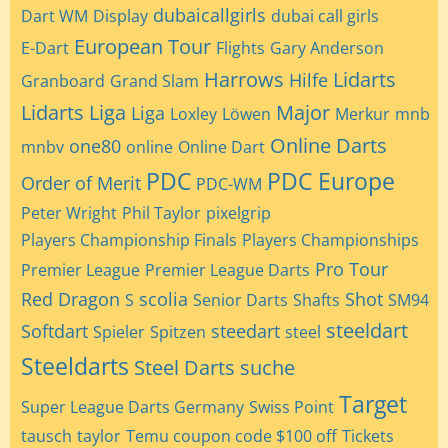
dubaicallgirls
Dart WM
Display
dubai call girls
European Tour
E-Dart
Flights
Gary Anderson
Harrows
Lidarts
Hilfe
Granboard
Grand Slam
Lidarts Liga
Major
Liga
Loxley
Löwen
Merkur
mnb
Online Darts
one80
mnbv
online
Online Dart
PDC
PDC Europe
Order of Merit
PDC-WM
Peter Wright
Phil Taylor
pixelgrip
Players Championship Finals
Players Championships
Pro Tour
Premier League
Premier League Darts
Red Dragon
scolia
Shot
S
Senior Darts
Shafts
SM94
steeldart
Softdart
steedart
Spieler
Spitzen
steel
Steeldarts
Steel Darts
suche
Target
Super League Darts Germany
Swiss Point
tausch
taylor
Temu coupon code $100 off
Tickets