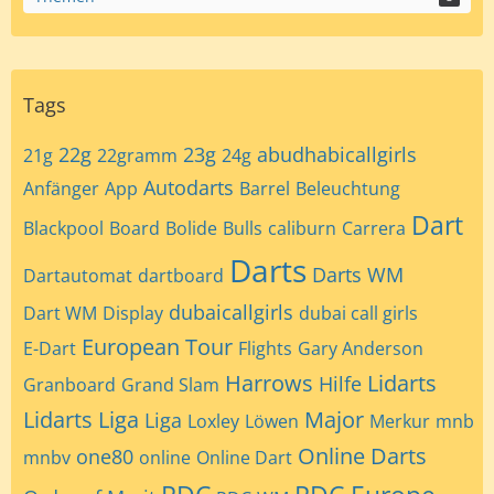
Tags
22g
23g
abudhabicallgirls
21g
22gramm
24g
Autodarts
Anfänger
App
Barrel
Beleuchtung
Dart
Blackpool
Board
Bolide
Bulls
caliburn
Carrera
Darts
Darts WM
Dartautomat
dartboard
dubaicallgirls
Dart WM
Display
dubai call girls
European Tour
E-Dart
Flights
Gary Anderson
Harrows
Lidarts
Hilfe
Granboard
Grand Slam
Lidarts Liga
Major
Liga
Loxley
Löwen
Merkur
mnb
Online Darts
one80
mnbv
online
Online Dart