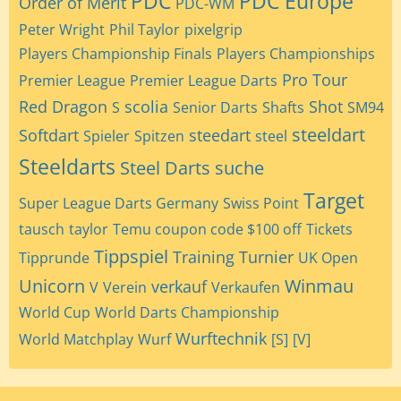
PDC
PDC Europe
Order of Merit
PDC-WM
Peter Wright
Phil Taylor
pixelgrip
Players Championship Finals
Players Championships
Pro Tour
Premier League
Premier League Darts
Red Dragon
scolia
Shot
S
Senior Darts
Shafts
SM94
steeldart
Softdart
steedart
Spieler
Spitzen
steel
Steeldarts
Steel Darts
suche
Target
Super League Darts Germany
Swiss Point
tausch
taylor
Temu coupon code $100 off
Tickets
Tippspiel
Training
Turnier
Tipprunde
UK Open
Unicorn
Winmau
verkauf
V
Verein
Verkaufen
World Cup
World Darts Championship
Wurftechnik
World Matchplay
Wurf
[S]
[V]