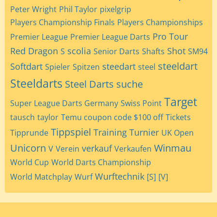
Peter Wright
Phil Taylor
pixelgrip
Players Championship Finals
Players Championships
Pro Tour
Premier League
Premier League Darts
Red Dragon
scolia
Shot
S
Senior Darts
Shafts
SM94
steeldart
Softdart
steedart
Spieler
Spitzen
steel
Steeldarts
Steel Darts
suche
Target
Super League Darts Germany
Swiss Point
tausch
taylor
Temu coupon code $100 off
Tickets
Tippspiel
Training
Turnier
Tipprunde
UK Open
Unicorn
Winmau
verkauf
V
Verein
Verkaufen
World Cup
World Darts Championship
Wurftechnik
World Matchplay
Wurf
[S]
[V]