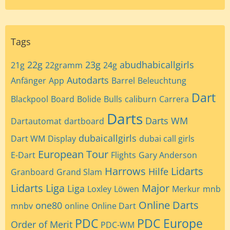
Tags
22g
23g
abudhabicallgirls
21g
22gramm
24g
Autodarts
Anfänger
App
Barrel
Beleuchtung
Dart
Blackpool
Board
Bolide
Bulls
caliburn
Carrera
Darts
Darts WM
Dartautomat
dartboard
dubaicallgirls
Dart WM
Display
dubai call girls
European Tour
E-Dart
Flights
Gary Anderson
Harrows
Lidarts
Hilfe
Granboard
Grand Slam
Lidarts Liga
Major
Liga
Loxley
Löwen
Merkur
mnb
Online Darts
one80
mnbv
online
Online Dart
PDC
PDC Europe
Order of Merit
PDC-WM