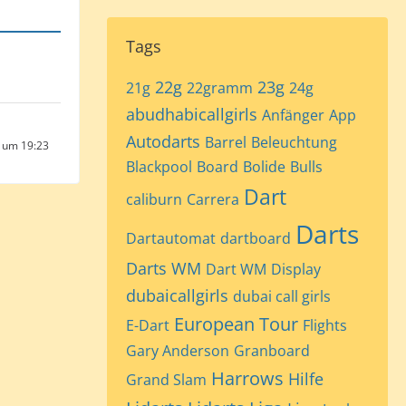
Tags
22g
23g
21g
22gramm
24g
abudhabicallgirls
Anfänger
App
Autodarts
Barrel
Beleuchtung
2 um 19:23
Blackpool
Board
Bolide
Bulls
Dart
caliburn
Carrera
Darts
Dartautomat
dartboard
Darts WM
Dart WM
Display
dubaicallgirls
dubai call girls
European Tour
E-Dart
Flights
Gary Anderson
Granboard
Harrows
Hilfe
Grand Slam