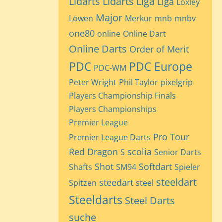
Lidarts
Lidarts Liga
Liga
Loxley
Major
Löwen
Merkur
mnb
mnbv
one80
online
Online Dart
Online Darts
Order of Merit
PDC
PDC Europe
PDC-WM
Peter Wright
Phil Taylor
pixelgrip
Players Championship Finals
Players Championships
Premier League
Pro Tour
Premier League Darts
Red Dragon
scolia
S
Senior Darts
Shot
Softdart
Shafts
SM94
Spieler
steeldart
steedart
Spitzen
steel
Steeldarts
Steel Darts
suche