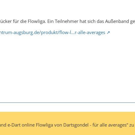
cker für die Flowliga. Ein Teilnehmer hat sich das Außenband ge
ntrum-augsburg.de/produkt/flow-l…r-alle-averages
nd e-Dart online Flowliga von Dartsgondel - für alle averages“ zu