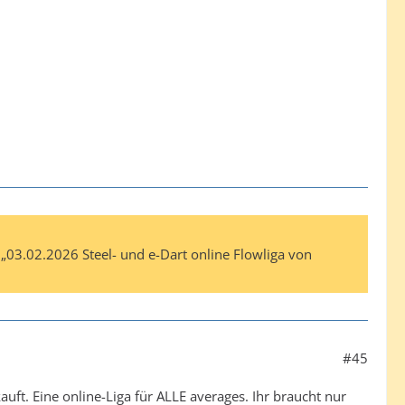
 „03.02.2026 Steel- und e-Dart online Flowliga von
#45
uft. Eine online-Liga für ALLE averages. Ihr braucht nur