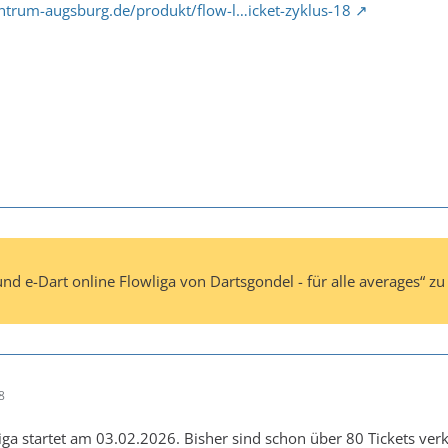
ntrum-augsburg.de/produkt/flow-l…icket-zyklus-18
nd e-Dart online Flowliga von Dartsgondel - für alle averages“ zu
8
iga startet am 03.02.2026. Bisher sind schon über 80 Tickets verka