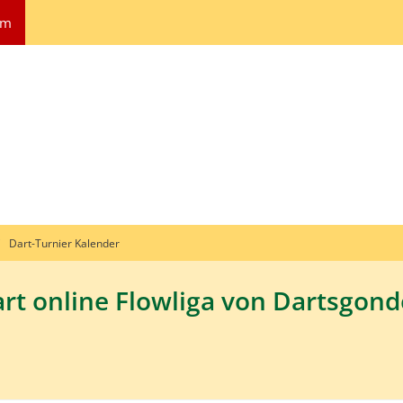
um
Dart-Turnier Kalender
rt online Flowliga von Dartsgonde