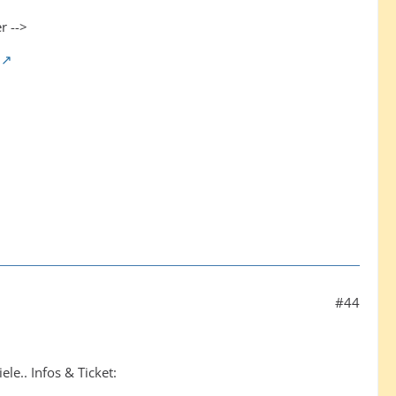
r -->
#44
le.. Infos & Ticket: