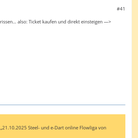
#41
rissen… also: Ticket kaufen und direkt einsteigen —>
 „21.10.2025 Steel- und e-Dart online Flowliga von