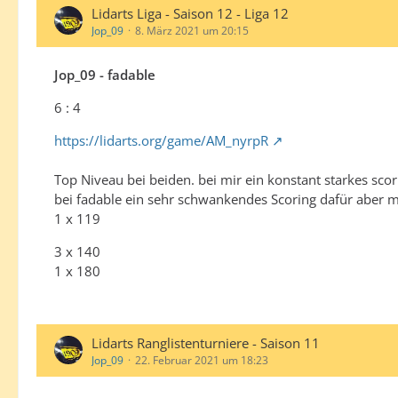
Lidarts Liga - Saison 12 - Liga 12
Jop_09
8. März 2021 um 20:15
Jop_09 - fadable
6 : 4
https://lidarts.org/game/AM_nyrpR
Top Niveau bei beiden. bei mir ein konstant starkes sco
bei fadable ein sehr schwankendes Scoring dafür aber m
1 x 119
3 x 140
1 x 180
Lidarts Ranglistenturniere - Saison 11
Jop_09
22. Februar 2021 um 18:23