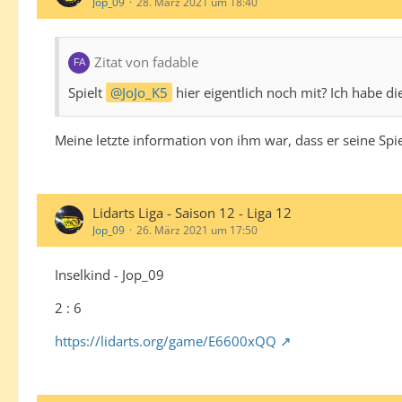
Jop_09
28. März 2021 um 18:40
Zitat von fadable
Spielt
JoJo_K5
hier eigentlich noch mit? Ich habe d
Meine letzte information von ihm war, dass er seine Sp
Lidarts Liga - Saison 12 - Liga 12
Jop_09
26. März 2021 um 17:50
Inselkind - Jop_09
2 : 6
https://lidarts.org/game/E6600xQQ