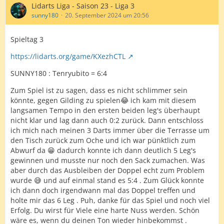
Lidarts Liga - Saison 23 - Liga 3
sunny180
20. September 2024 um 20:56
Spieltag 3
https://lidarts.org/game/KXezhCTL
SUNNY180 : Tenryubito = 6:4
Zum Spiel ist zu sagen, dass es nicht schlimmer sein
könnte, gegen Gilding zu spielen😂 ich kam mit diesem
langsamen Tempo in den ersten beiden leg's überhaupt
nicht klar und lag dann auch 0:2 zurück. Dann entschloss
ich mich nach meinen 3 Darts immer über die Terrasse um
den Tisch zurück zum Oche und ich war pünktlich zum
Abwurf da 😁 dadurch konnte ich dann deutlich 5 Leg's
gewinnen und musste nur noch den Sack zumachen. Was
aber durch das Ausbleiben der Doppel echt zum Problem
wurde 😅 und auf einmal stand es 5:4 . Zum Glück konnte
ich dann doch irgendwann mal das Doppel treffen und
holte mir das 6 Leg . Puh, danke für das Spiel und noch viel
Erfolg. Du wirst für Viele eine harte Nuss werden. Schön
wäre es, wenn du deinen Ton wieder hinbekommst .