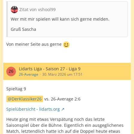
Zitat von vshool99
Wer mit mir spielen will kann sich gerne melden.
Gruß Sascha
Von meiner Seite aus gerne
Lidarts Liga - Saison 27 - Liga 9
26-Average
30. März 2026 um 17:51
Spieltag 9
DerKlassiker26
vs. 26-Average 2:6
Spielübersicht - lidarts.org
Heute ging mit etwas Verspätung noch das letzte
Saisonspiel über die Bühne. Eigentlich ein ausgeglichenes
Match, letztendlich hatte ich auf die Doppel heute etwas