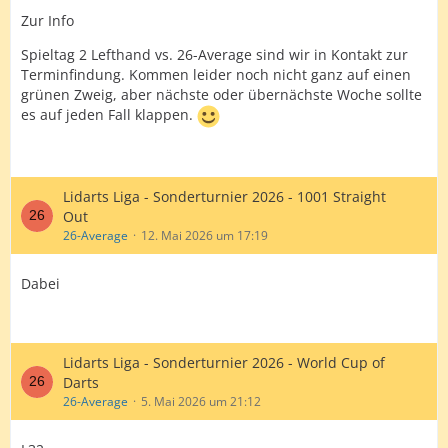
Zur Info
Spieltag 2 Lefthand vs. 26-Average sind wir in Kontakt zur
Terminfindung. Kommen leider noch nicht ganz auf einen
grünen Zweig, aber nächste oder übernächste Woche sollte
es auf jeden Fall klappen.
Lidarts Liga - Sonderturnier 2026 - 1001 Straight
Out
26-Average
12. Mai 2026 um 17:19
Dabei
Lidarts Liga - Sonderturnier 2026 - World Cup of
Darts
26-Average
5. Mai 2026 um 21:12