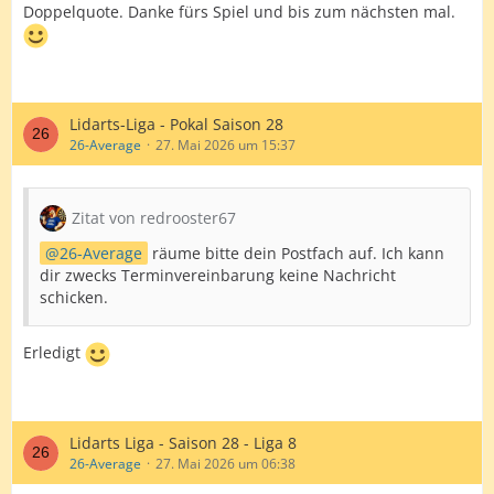
Doppelquote. Danke fürs Spiel und bis zum nächsten mal.
Lidarts-Liga - Pokal Saison 28
26-Average
27. Mai 2026 um 15:37
Zitat von redrooster67
26-Average
räume bitte dein Postfach auf. Ich kann
dir zwecks Terminvereinbarung keine Nachricht
schicken.
Erledigt
Lidarts Liga - Saison 28 - Liga 8
26-Average
27. Mai 2026 um 06:38