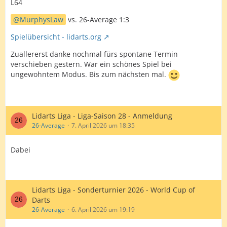
L64
MurphysLaw
vs. 26-Average 1:3
Spielübersicht - lidarts.org
Zuallererst danke nochmal fürs spontane Termin
verschieben gestern. War ein schönes Spiel bei
ungewohntem Modus. Bis zum nächsten mal.
Lidarts Liga - Liga-Saison 28 - Anmeldung
26-Average
7. April 2026 um 18:35
Dabei
Lidarts Liga - Sonderturnier 2026 - World Cup of
Darts
26-Average
6. April 2026 um 19:19