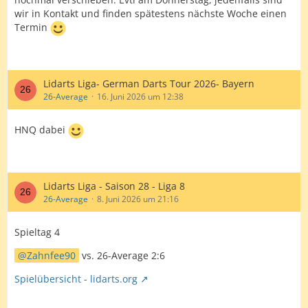
wir in Kontakt und finden spätestens nächste Woche einen
Termin
Lidarts Liga- German Darts Tour 2026- Bayern
26-Average
16. Juni 2026 um 12:38
HNQ dabei
Lidarts Liga - Saison 28 - Liga 8
26-Average
8. Juni 2026 um 21:16
Spieltag 4
Zahnfee90
vs. 26-Average 2:6
Spielübersicht - lidarts.org