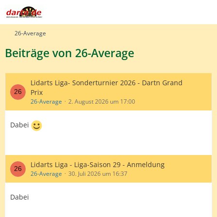
26-Average
Beiträge von 26-Average
Lidarts Liga- Sonderturnier 2026 - Dartn Grand
Prix
26-Average
2. August 2026 um 17:00
Dabei
Lidarts Liga - Liga-Saison 29 - Anmeldung
26-Average
30. Juli 2026 um 16:37
Dabei