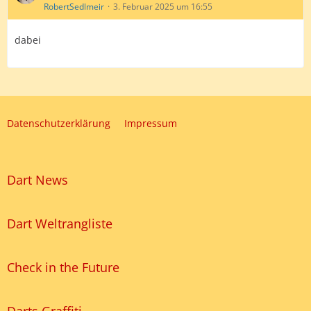
RobertSedlmeir
3. Februar 2025 um 16:55
dabei
Datenschutzerklärung
Impressum
Dart News
Dart Weltrangliste
Check in the Future