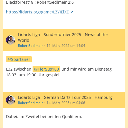
Blackforrest18 : RobertSedlmeir 2:6
https://lidarts.org/game/LZYIElXE
Lidarts Liga - Sonderturnier 2025 - News of the
World
RobertSedlmeir
16. März 2025 um 14:04
Spartaner
L32 zwischen
TierSus180
und mir wird am Dienstag
18.03. um 19:00 Uhr gespielt.
Lidarts Liga - German Darts Tour 2025 - Hamburg
RobertSedlmeir
14. März 2025 um 04:06
Dabei. Im Zweifel bei beiden Qualifiern.