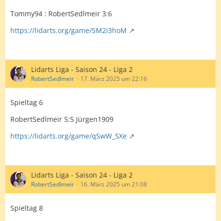
Tommy94 : RobertSedlmeir 3:6
https://lidarts.org/game/SM2i3hoM
Lidarts Liga - Saison 24 - Liga 2
RobertSedlmeir
17. März 2025 um 22:16
Spieltag 6
RobertSedlmeir 5:5 Jürgen1909
https://lidarts.org/game/qSwW_5Xe
Lidarts Liga - Saison 24 - Liga 2
RobertSedlmeir
16. März 2025 um 21:08
Spieltag 8