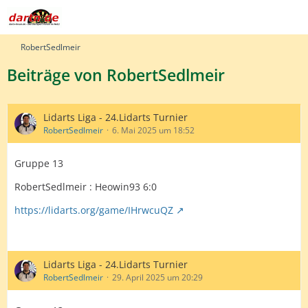
RobertSedlmeir
Beiträge von RobertSedlmeir
Lidarts Liga - 24.Lidarts Turnier
RobertSedlmeir
6. Mai 2025 um 18:52
Gruppe 13
RobertSedlmeir : Heowin93 6:0
https://lidarts.org/game/IHrwcuQZ
Lidarts Liga - 24.Lidarts Turnier
RobertSedlmeir
29. April 2025 um 20:29