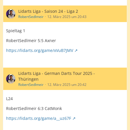
Lidarts Liga - Saison 24 - Liga 2
RobertSedlmeir
12. März 2025 um 20:43
Spieltag 1
RobertSedlmeir 5:5 Axner
https://lidarts.org/game/xVuB7JMV
Lidarts Liga - German Darts Tour 2025 -
Thüringen
RobertSedlmeir
12. März 2025 um 20:42
L24
RobertSedlmeir 6:3 CatMonk
https://lidarts.org/game/a__uz67F