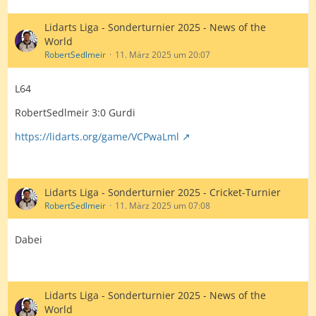
Lidarts Liga - Sonderturnier 2025 - News of the
World
RobertSedlmeir
11. März 2025 um 20:07
L64
RobertSedlmeir 3:0 Gurdi
https://lidarts.org/game/VCPwaLml
Lidarts Liga - Sonderturnier 2025 - Cricket-Turnier
RobertSedlmeir
11. März 2025 um 07:08
Dabei
Lidarts Liga - Sonderturnier 2025 - News of the
World