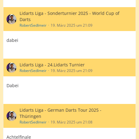
Lidarts Liga - Sonderturnier 2025 - World Cup of
Darts
RobertSedlmeir
19. März 2025 um 21:09
dabei
Lidarts Liga - 24.Lidarts Turnier
RobertSedlmeir
19. März 2025 um 21:09
Dabei
Lidarts Liga - German Darts Tour 2025 -
Thüringen
RobertSedlmeir
19. März 2025 um 21:08
Achtelfinale