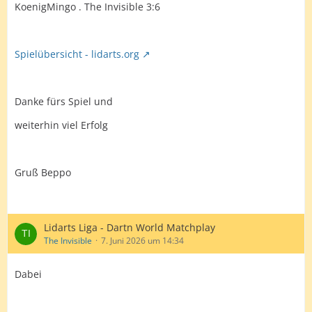
KoenigMingo . The Invisible 3:6
Spielübersicht - lidarts.org
Danke fürs Spiel und
weiterhin viel Erfolg
Gruß Beppo
Lidarts Liga - Dartn World Matchplay
The Invisible
7. Juni 2026 um 14:34
Dabei