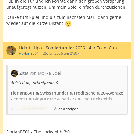
Fuß in die Tür und ich konnte dann den großen Vorsprung
unaufgeregt nutzen, um mein Spiel einfach durchzuziehen.
Danke fürs Spiel und bis zum nächsten Mal - dann gerne
wieder auf die kurze Distanz
Lidarts Liga - Sonderturnier 2026 - 4er Team Cup
FlorianB501
26. Juli 2026 um 21:07
Zitat von Mokka-Edel
Aufstellung Achtelfinale 6
FlorianB501 & SwissThunder & Froditsche & 26-Average
-
Ener91 & GinyuForce & pati777 & The Locksmith
A1 -
Froditsche
Alles anzeigen
A2 -
FlorianB501
A3 -
SwissThunder
FlorianB501 - The Locksmith 3:0