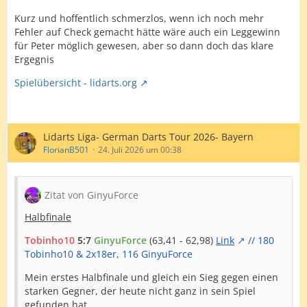
A4 -
26-Average
Kurz und hoffentlich schmerzlos, wenn ich noch mehr
Fehler auf Check gemacht hätte wäre auch ein Leggewinn
B1 -
pati777
für Peter möglich gewesen, aber so dann doch das klare
Ergegnis
B2 -
The Locksmith
Spielübersicht - lidarts.org
B3 -
Ener91
B4 -
GinyuForce
Es spielen:
Lidarts Liga- German Darts Tour 2026- Bayern
FlorianB501
24. Juli 2026 um 00:38
Froditsche - pati777
FlorianB501 - The Locksmith
Zitat von GinyuForce
SwissThunder - Ener91
Halbfinale
26-Average - GinyuForce
Tobinho10
5:7
GinyuForce
(63,41 - 62,98)
Link
// 180
Froditsche - The Locksmith
Tobinho10 & 2x18er, 116 GinyuForce
FlorianB501 - pati777
Mein erstes Halbfinale und gleich ein Sieg gegen einen
starken Gegner, der heute nicht ganz in sein Spiel
SwissThunder - GinyuForce
gefunden hat.