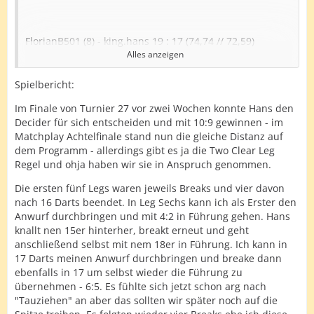
FlorianB501 (8) - king.hans 19 : 17 (74,74 // 72,59)
Alles anzeigen
Highlights:
Spielbericht:
Flo - 4x 180; 5x 16er, 4x 17er; 4x 18er
Im Finale von Turnier 27 vor zwei Wochen konnte Hans den
Hans - 3x 180, 2x 177; 1x 15er, 2x 16er, 3x 18er; 104, 107,
Decider für sich entscheiden und mit 10:9 gewinnen - im
126 HF
Matchplay Achtelfinale stand nun die gleiche Distanz auf
dem Programm - allerdings gibt es ja die Two Clear Leg
Regel und ohja haben wir sie in Anspruch genommen.
https://lidarts.org/game/u3eklUao
Die ersten fünf Legs waren jeweils Breaks und vier davon
nach 16 Darts beendet. In Leg Sechs kann ich als Erster den
Anwurf durchbringen und mit 4:2 in Führung gehen. Hans
War ne Schlacht ... Bericht folgt
knallt nen 15er hinterher, breakt erneut und geht
anschließend selbst mit nem 18er in Führung. Ich kann in
17 Darts meinen Anwurf durchbringen und breake dann
ebenfalls in 17 um selbst wieder die Führung zu
übernehmen - 6:5. Es fühlte sich jetzt schon arg nach
"Tauziehen" an aber das sollten wir später noch auf die