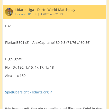
Lidarts Liga - Dartn World Matchplay
FlorianB501
8. Juli 2026 um 21:13
L32
FlorianB501 (8) - AlexCapitano180 9:3 (71,76 // 60,56)
Highlights:
Flo - 3x 180; 1x15, 1x 17, 1x 18
Alex - 1x 180
Spielübersicht - lidarts.org
Wie immer mit Alex ein schnelles und flüssiges Spiel in dem