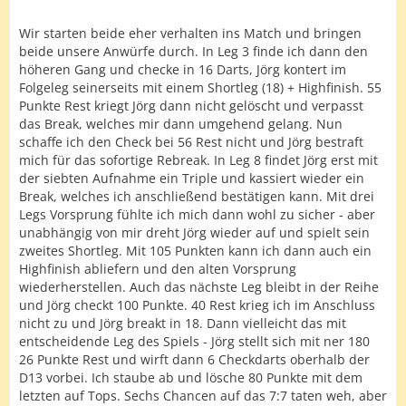
Wir starten beide eher verhalten ins Match und bringen
beide unsere Anwürfe durch. In Leg 3 finde ich dann den
höheren Gang und checke in 16 Darts, Jörg kontert im
Folgeleg seinerseits mit einem Shortleg (18) + Highfinish. 55
Punkte Rest kriegt Jörg dann nicht gelöscht und verpasst
das Break, welches mir dann umgehend gelang. Nun
schaffe ich den Check bei 56 Rest nicht und Jörg bestraft
mich für das sofortige Rebreak. In Leg 8 findet Jörg erst mit
der siebten Aufnahme ein Triple und kassiert wieder ein
Break, welches ich anschließend bestätigen kann. Mit drei
Legs Vorsprung fühlte ich mich dann wohl zu sicher - aber
unabhängig von mir dreht Jörg wieder auf und spielt sein
zweites Shortleg. Mit 105 Punkten kann ich dann auch ein
Highfinish abliefern und den alten Vorsprung
wiederherstellen. Auch das nächste Leg bleibt in der Reihe
und Jörg checkt 100 Punkte. 40 Rest krieg ich im Anschluss
nicht zu und Jörg breakt in 18. Dann vielleicht das mit
entscheidende Leg des Spiels - Jörg stellt sich mit ner 180
26 Punkte Rest und wirft dann 6 Checkdarts oberhalb der
D13 vorbei. Ich staube ab und lösche 80 Punkte mit dem
letzten auf Tops. Sechs Chancen auf das 7:7 taten weh, aber