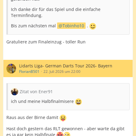
26-Average - Ener91
Ich danke dir für das Spiel und die einfache
Game On
Terminfindung.
Bis zum nächsten mal
Tobinho10
.
Gratuliere zum Finaleinzug - toller Run
Lidarts Liga- German Darts Tour 2026- Bayern
FlorianB501
22. Juli 2026 um 22:00
Zitat von Ener91
ich und meine Halbfinalmisere
Raus aus der Birne damit
Hast doch gestern das RLT gewonnen - aber warte da gibt
es ja gar kein Halbfinale