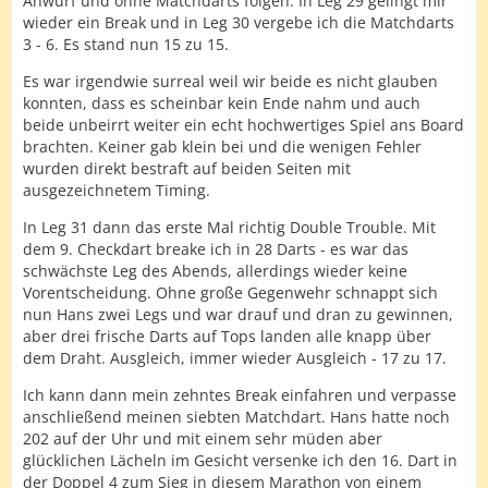
Anwurf und ohne Matchdarts folgen. In Leg 29 gelingt mir
wieder ein Break und in Leg 30 vergebe ich die Matchdarts
3 - 6. Es stand nun 15 zu 15.
Es war irgendwie surreal weil wir beide es nicht glauben
konnten, dass es scheinbar kein Ende nahm und auch
beide unbeirrt weiter ein echt hochwertiges Spiel ans Board
brachten. Keiner gab klein bei und die wenigen Fehler
wurden direkt bestraft auf beiden Seiten mit
ausgezeichnetem Timing.
In Leg 31 dann das erste Mal richtig Double Trouble. Mit
dem 9. Checkdart breake ich in 28 Darts - es war das
schwächste Leg des Abends, allerdings wieder keine
Vorentscheidung. Ohne große Gegenwehr schnappt sich
nun Hans zwei Legs und war drauf und dran zu gewinnen,
aber drei frische Darts auf Tops landen alle knapp über
dem Draht. Ausgleich, immer wieder Ausgleich - 17 zu 17.
Ich kann dann mein zehntes Break einfahren und verpasse
anschließend meinen siebten Matchdart. Hans hatte noch
202 auf der Uhr und mit einem sehr müden aber
glücklichen Lächeln im Gesicht versenke ich den 16. Dart in
der Doppel 4 zum Sieg in diesem Marathon von einem