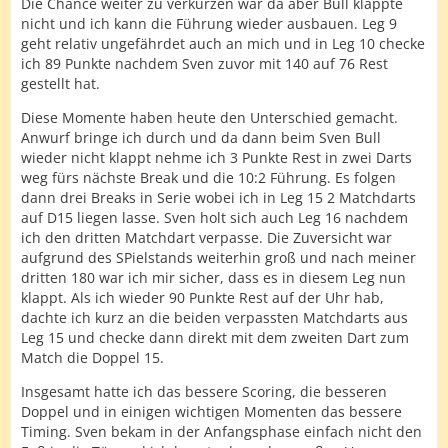
Die Chance weiter zu verkürzen war da aber Bull klappte
nicht und ich kann die Führung wieder ausbauen. Leg 9
geht relativ ungefährdet auch an mich und in Leg 10 checke
ich 89 Punkte nachdem Sven zuvor mit 140 auf 76 Rest
gestellt hat.
Diese Momente haben heute den Unterschied gemacht.
Anwurf bringe ich durch und da dann beim Sven Bull
wieder nicht klappt nehme ich 3 Punkte Rest in zwei Darts
weg fürs nächste Break und die 10:2 Führung. Es folgen
dann drei Breaks in Serie wobei ich in Leg 15 2 Matchdarts
auf D15 liegen lasse. Sven holt sich auch Leg 16 nachdem
ich den dritten Matchdart verpasse. Die Zuversicht war
aufgrund des SPielstands weiterhin groß und nach meiner
dritten 180 war ich mir sicher, dass es in diesem Leg nun
klappt. Als ich wieder 90 Punkte Rest auf der Uhr hab,
dachte ich kurz an die beiden verpassten Matchdarts aus
Leg 15 und checke dann direkt mit dem zweiten Dart zum
Match die Doppel 15.
Insgesamt hatte ich das bessere Scoring, die besseren
Doppel und in einigen wichtigen Momenten das bessere
Timing. Sven bekam in der Anfangsphase einfach nicht den