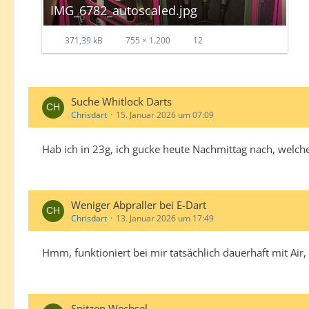
IMG_6782_autoscaled.jpg
371,39 kB
755 × 1.200
12
Suche Whitlock Darts
Chrisdart
15. Januar 2026 um 07:09
Hab ich in 23g, ich gucke heute Nachmittag nach, welch
Weniger Abpraller bei E-Dart
Chrisdart
13. Januar 2026 um 17:49
Hmm, funktioniert bei mir tatsächlich dauerhaft mit Air
Spitzen Wechsel