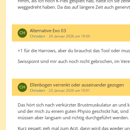
Hmm, als ich noch K-Flex gespielt hab, hatte ich sie zeit
weggedreht haben. Da das auf längere Zeit auch genervt h
Alternative Exo 03
Chrisdart
24. Januar 2026 um 19:50
+1 für die Harrows, aber du brauchst das Tool oder musst
Swisspoint sind mir auch noch nicht gebrochen, im Vere
Ellenbogen verrenkt oder auseinander gezogen
Chrisdart
23. Januar 2026 um 10:01
Das hört sich nach verkürzter Brustmuskulatur an und k
und der mich zu einem guten Physio geschickt hat, sin
müssen aber langsam und richtig durchgeführt werden.
Kurz gesagt: geh mal zum Arzt, dann wird das wieder u