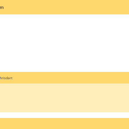
um
hrisdart