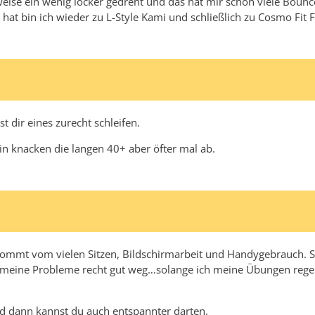
weise ein wenig locker gedreht und das hat mir schon viele Bouncer
at bin ich wieder zu L-Style Kami und schließlich zu Cosmo Fit Fl
 dir eines zurecht schleifen.
in knacken die langen 40+ aber öfter mal ab.
ommt vom vielen Sitzen, Bildschirmarbeit und Handygebrauch. So 
d meine Probleme recht gut weg…solange ich meine Übungen regel
nd dann kannst du auch entspannter darten.