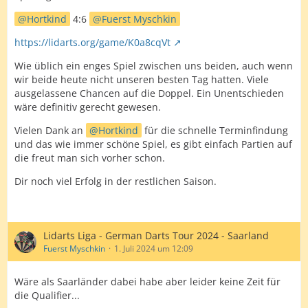
Hortkind
4:6
Fuerst Myschkin
https://lidarts.org/game/K0a8cqVt
Wie üblich ein enges Spiel zwischen uns beiden, auch wenn
wir beide heute nicht unseren besten Tag hatten. Viele
ausgelassene Chancen auf die Doppel. Ein Unentschieden
wäre definitiv gerecht gewesen.
Vielen Dank an
Hortkind
für die schnelle Terminfindung
und das wie immer schöne Spiel, es gibt einfach Partien auf
die freut man sich vorher schon.
Dir noch viel Erfolg in der restlichen Saison.
Lidarts Liga - German Darts Tour 2024 - Saarland
Fuerst Myschkin
1. Juli 2024 um 12:09
Wäre als Saarländer dabei habe aber leider keine Zeit für
die Qualifier...