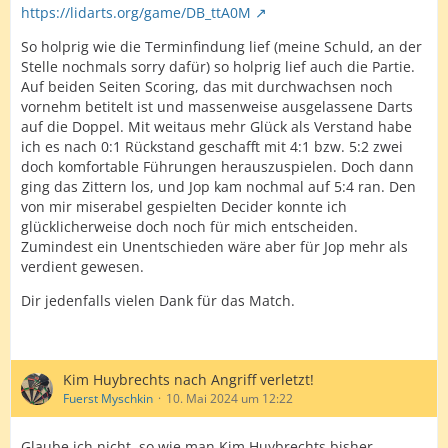
https://lidarts.org/game/DB_ttA0M
So holprig wie die Terminfindung lief (meine Schuld, an der
Stelle nochmals sorry dafür) so holprig lief auch die Partie.
Auf beiden Seiten Scoring, das mit durchwachsen noch
vornehm betitelt ist und massenweise ausgelassene Darts
auf die Doppel. Mit weitaus mehr Glück als Verstand habe
ich es nach 0:1 Rückstand geschafft mit 4:1 bzw. 5:2 zwei
doch komfortable Führungen herauszuspielen. Doch dann
ging das Zittern los, und Jop kam nochmal auf 5:4 ran. Den
von mir miserabel gespielten Decider konnte ich
glücklicherweise doch noch für mich entscheiden.
Zumindest ein Unentschieden wäre aber für Jop mehr als
verdient gewesen.
Dir jedenfalls vielen Dank für das Match.
Kim Huybrechts nach Angriff verletzt!
Fuerst Myschkin
10. Mai 2024 um 12:22
Glaube ich nicht, so wie man Kim Huybrechts bisher