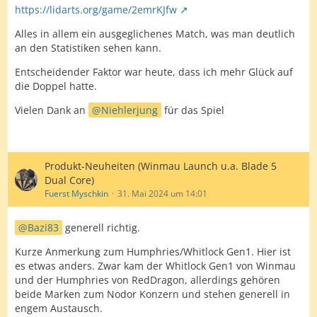
https://lidarts.org/game/2emrKJfw
Alles in allem ein ausgeglichenes Match, was man deutlich
an den Statistiken sehen kann.
Entscheidender Faktor war heute, dass ich mehr Glück auf
die Doppel hatte.
Vielen Dank an
Niehlerjung
für das Spiel
Produkt-Neuheiten (Winmau Launch u.a. Blade 5
Dual Core)
Fuerst Myschkin
31. Mai 2024 um 14:01
Bazi83
generell richtig.
Kurze Anmerkung zum Humphries/Whitlock Gen1. Hier ist
es etwas anders. Zwar kam der Whitlock Gen1 von Winmau
und der Humphries von RedDragon, allerdings gehören
beide Marken zum Nodor Konzern und stehen generell in
engem Austausch.