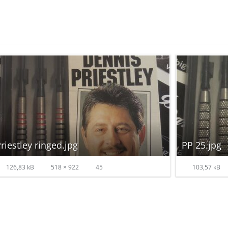
riestley ringed.jpg
PP 25.jpg
126,83 kB
518 × 922
45
103,57 kB