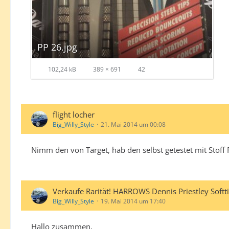
PP 26.jpg
102,24 kB
389 × 691
42
flight locher
Big_Willy_Style
21. Mai 2014 um 00:08
Nimm den von Target, hab den selbst getestet mit Stoff Fl
Verkaufe Rarität! HARROWS Dennis Priestley Sof
Big_Willy_Style
19. Mai 2014 um 17:40
Hallo zusammen,