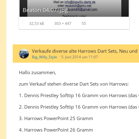
Beaton 04.07..jpg
32,53 kB
303 × 447
55
Verkaufe diverse alte Harrows Dart Sets, Neu und
Big_Willy_Style
5. Juni 2014 um 11:07
Hallo zusammen,
zum Verkauf stehen diverse Dart Sets von Harrows:
1. Dennis Priestley Softtip 16 Gramm von Harrows (das O
2. Dennis Priestley Softtip 16 Gramm von Harrows (das O
3. Harrows PowerPoint 25 Gramm
4. Harrows PowerPoint 26 Gramm