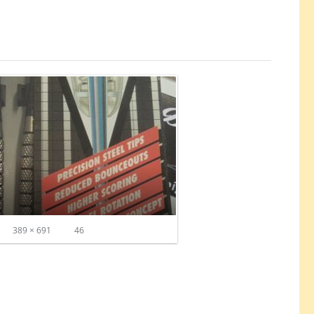
389 × 691
46