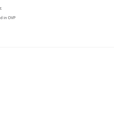
t:
nd in OVP