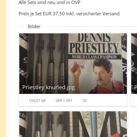
Alle Sets sind neu und in OVP
Preis je Set EUR 37,50 inkl. versicherter Versand
Bilder
Priestley knurled.jpg
P
104,01 kB
389 × 691
52