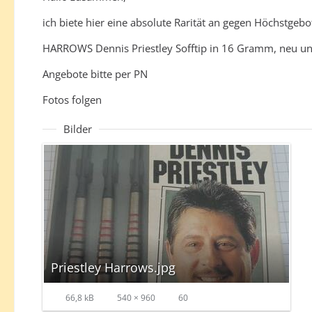
ich biete hier eine absolute Rarität an gegen Höchstgebo
HARROWS Dennis Priestley Sofftip in 16 Gramm, neu u
Angebote bitte per PN
Fotos folgen
Bilder
Priestley Harrows.jpg
66,8 kB
540 × 960
60