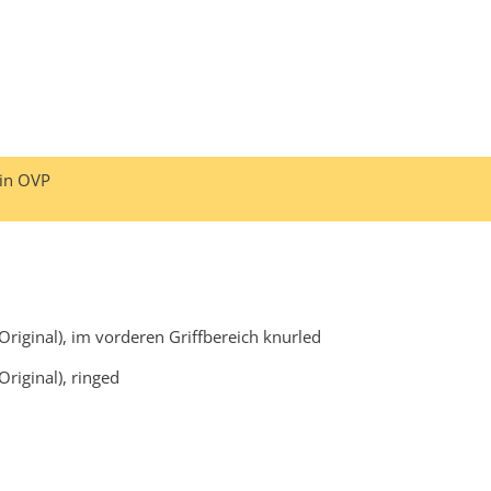
 in OVP
riginal), im vorderen Griffbereich knurled
riginal), ringed