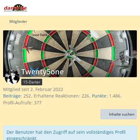
Mitglieder
Twenty5one
15-Darter
Mitglied seit 2. Februar 2022
Beiträge
252
Erhaltene Reaktionen
226
Punkte
1.486
Profil-Aufrufe
377
Inhalte suchen
Der Benutzer hat den Zugriff auf sein vollständiges Profil
eingeschränkt.