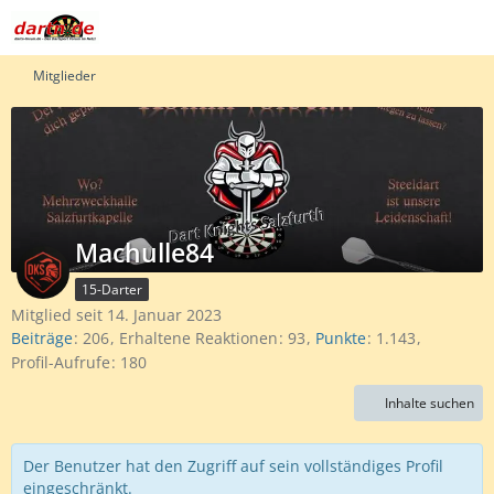
Mitglieder
Machulle84
15-Darter
Mitglied seit 14. Januar 2023
Beiträge
206
Erhaltene Reaktionen
93
Punkte
1.143
Profil-Aufrufe
180
Inhalte suchen
Der Benutzer hat den Zugriff auf sein vollständiges Profil
eingeschränkt.