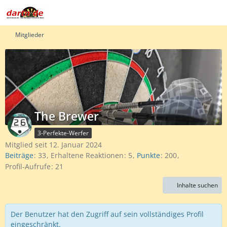
Mitglieder
The Brewer
3-Perfekte-Werfer
Mitglied seit 12. Januar 2024
Beiträge
33
Erhaltene Reaktionen
5
Punkte
200
Profil-Aufrufe
21
Inhalte suchen
Der Benutzer hat den Zugriff auf sein vollständiges Profil
eingeschränkt.