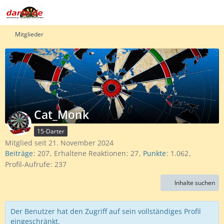
Mitglieder
Cat_Monk
15-Darter
Mitglied seit 21. November 2024
Beiträge
207
Erhaltene Reaktionen
27
Punkte
1.062
Profil-Aufrufe
237
Inhalte suchen
Der Benutzer hat den Zugriff auf sein vollständiges Profil
eingeschränkt.