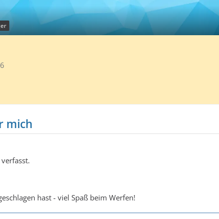
er
6
r mich
verfasst.
eschlagen hast - viel Spaß beim Werfen!