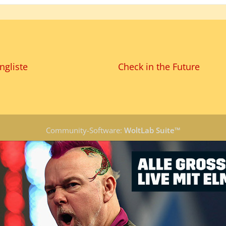
ngliste
Check in the Future
Community-Software:
WoltLab Suite™