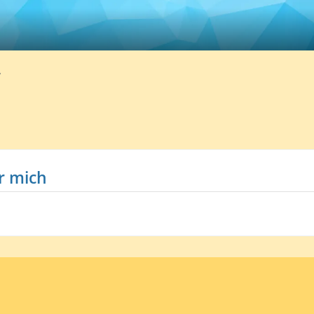
7
r mich