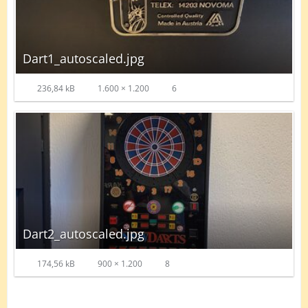
Dart1_autoscaled.jpg
236,84 kB
1.600 × 1.200
6
Dart2_autoscaled.jpg
174,56 kB
900 × 1.200
8