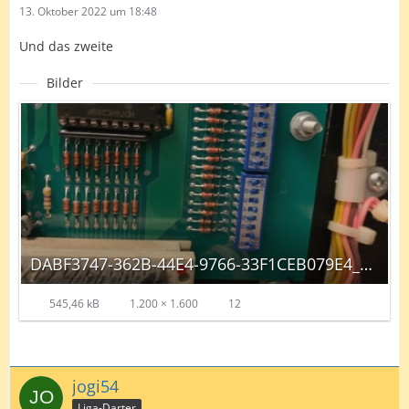
13. Oktober 2022 um 18:48
Und das zweite
Bilder
DABF3747-362B-44E4-9766-33F1CEB079E4_autoscaled.jpg
545,46 kB
1.200 × 1.600
12
jogi54
Liga-Darter