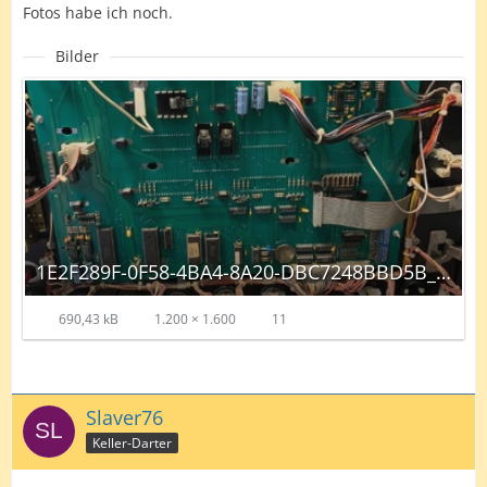
Fotos habe ich noch.
Bilder
1E2F289F-0F58-4BA4-8A20-DBC7248BBD5B_autoscaled.jpg
690,43 kB
1.200 × 1.600
11
Slaver76
Keller-Darter