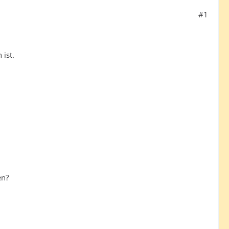
#1
 ist.
en?