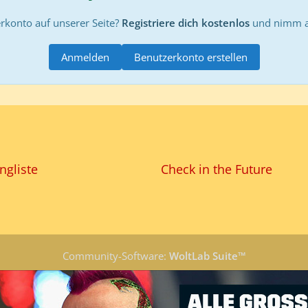
rkonto auf unserer Seite?
Registriere dich kostenlos
und nimm an
Anmelden
Benutzerkonto erstellen
ngliste
Check in the Future
Community-Software:
WoltLab Suite™