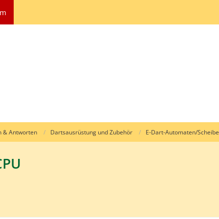
um
n & Antworten
Dartsausrüstung und Zubehör
E-Dart-Automaten/Scheib
CPU