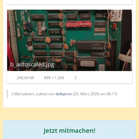
b_autoscaled.jpg
249,69 kB
899 × 1.200
3
2 Mal editiert, zuletzt von
dolbytron
(
25. März 2026 um 08:17
)
Jetzt mitmachen!