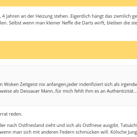
a, 4 Jahren an der Heizung stehen. Eigentlich hängt das ziemlich 
len. Selbst wenn man kleiner Neffe die Darts wirft, bleiben die stec
 Woken Zeitgeist nix anfangen,jeder indenfiziert sich als irgendwa
eise als Dessauer Mann..für mich fehlt ihm es an Authentizität...
rrat reden.
r nach Ostfriesland zieht und sich als Ostfriese ausgibt. Tatsächl
, wenn man sich mit anderen Federn schmücken will. Kölsche Jungs