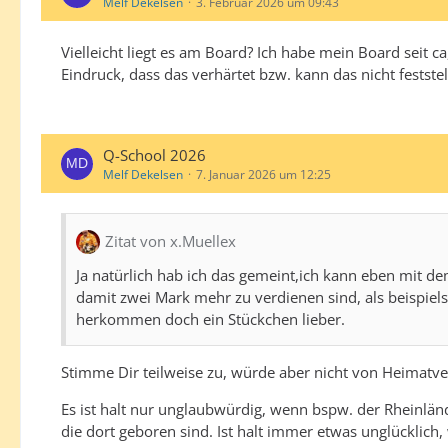
Melf Dekelsen
3. Februar 2026 um 09:43
Vielleicht liegt es am Board? Ich habe mein Board seit c
Eindruck, dass das verhärtet bzw. kann das nicht feststel
Q-School 2026
Melf Dekelsen
7. Januar 2026 um 12:25
Zitat von x.Muellex
Ja natürlich hab ich das gemeint,ich kann eben mit dem
damit zwei Mark mehr zu verdienen sind, als beispielsw
herkommen doch ein Stückchen lieber.
Stimme Dir teilweise zu, würde aber nicht von Heimatve
Es ist halt nur unglaubwürdig, wenn bspw. der Rheinlände
die dort geboren sind. Ist halt immer etwas unglücklich