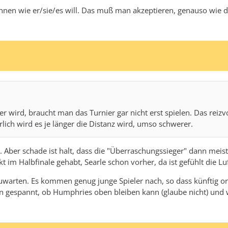
nen wie er/sie/es will. Das muß man akzeptieren, genauso wie das 
wird, braucht man das Turnier gar nicht erst spielen. Das reizvol
ich wird es je länger die Distanz wird, umso schwerer.
ein. Aber schade ist halt, dass die "Überraschungssieger" dann me
im Halbfinale gehabt, Searle schon vorher, da ist gefühlt die Luf
bzuwarten. Es kommen genug junge Spieler nach, so dass künftig o
n gespannt, ob Humphries oben bleiben kann (glaube nicht) und w