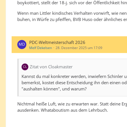
boykottiert, stellt der 18-j. sich vor der Öffentlichkeit
Wenn man Littler kindisches Verhalten vorwirft, wie 
buhen, in Würfe zu pfeiffen, BVB Huso oder ähnliches en
PDC-Weltmeisterschaft 2026
Melf Dekelsen
28. Dezember 2025 um 17:09
Zitat von Cloakmaster
Kannst du mal konkreter werden, inwiefern Schinler u
bemerkst, kostet diese Entscheidung ihn den einen od
"aushalten können", und warum?
Nichtmal heiße Luft, wie zu erwarten war. Statt deine 
ausdenken. Whataboutism aus dem Lehrbuch.