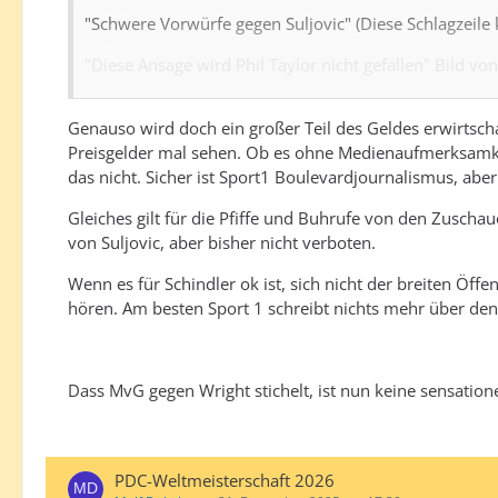
"Schwere Vorwürfe gegen Suljovic" (Diese Schlagzeile
"Diese Ansage wird Phil Taylor nicht gefallen" Bild v
"Tränen! Darum wurde Bunting so emotional"
Genauso wird doch ein großer Teil des Geldes erwirtscha
"Pikachu: Jeder Spieler hasst das"
Preisgelder mal sehen. Ob es ohne Medienaufmerksamkei
das nicht. Sicher ist Sport1 Boulevardjournalismus, abe
"Geständnis von Darts-Star: Habe das ganze Spiel gezit
Gleiches gilt für die Pfiffe und Buhrufe von den Zuschauer
"MVG stichelt gegen Snakebite"
von Suljovic, aber bisher nicht verboten.
"Wie MVG mit sich selbst kämpft"
Wenn es für Schindler ok ist, sich nicht der breiten Öff
hören. Am besten Sport 1 schreibt nichts mehr über den
Und so weiter. Alles Überschriften hinter denen einfach
Dass MvG gegen Wright stichelt, ist nun keine sensatione
PDC-Weltmeisterschaft 2026