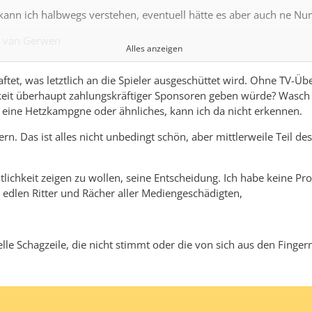
 kann ich halbwegs verstehen, eventuell hätte es aber auch ne Nu
on van Gerwen
Alles anzeigen
ftet, was letztlich an die Spieler ausgeschüttet wird. Ohne TV-
t überhaupt zahlungskräftiger Sponsoren geben würde? Wasch mi
r eine Hetzkampgne oder ähnliches, kann ich da nicht erkennen.
tert"
n. Das ist alles nicht unbedingt schön, aber mittlerweile Teil des 
entlichkeit zeigen zu wollen, seine Entscheidung. Ich habe keine 
 edlen Ritter und Rächer aller Mediengeschädigten,
 kein Inhalt ist.
lle Schagzeile, die nicht stimmt oder die von sich aus den Finge