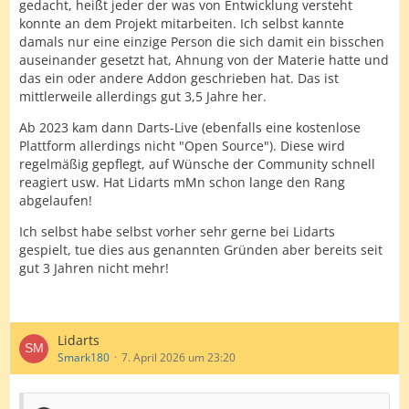
"damals" - gestern Abend zur prime Time gerade mal 55
gedacht, heißt jeder der was von Entwicklung versteht
Leute Online gewesen. Vllt war es aber auch nur Zufall...
konnte an dem Projekt mitarbeiten. Ich selbst kannte
damals nur eine einzige Person die sich damit ein bisschen
Hab ich was verpasst?
auseinander gesetzt hat, Ahnung von der Materie hatte und
das ein oder andere Addon geschrieben hat. Das ist
Ich finde Lidarts eigentlich eine gute Plattform zum
mittlerweile allerdings gut 3,5 Jahre her.
darten.
Ab 2023 kam dann Darts-Live (ebenfalls eine kostenlose
Grüße
Plattform allerdings nicht "Open Source"). Diese wird
regelmäßig gepflegt, auf Wünsche der Community schnell
reagiert usw. Hat Lidarts mMn schon lange den Rang
abgelaufen!
Ich selbst habe selbst vorher sehr gerne bei Lidarts
gespielt, tue dies aus genannten Gründen aber bereits seit
gut 3 Jahren nicht mehr!
Lidarts
Smark180
7. April 2026 um 23:20