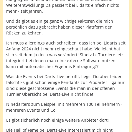
anderen Plattformen nichts vergleichbares. fast 100
Weiterentwicklung! Da passiert bei Lidarts einfach nichts
Veranstaltungen im Jahr die perfekt organisiert sind,
mehr - seit Jahren.
umfangreich ausgewertet werden und vor allem: Immer
mit einer adäquaten Teilnhemerzahl und -qualität
Und da gibt es einige ganz wichtige Faktoren die mich
stattfinden.
persönlich dazu gebracht haben dieser Plattform den
Rücken zu kehren.
Bei darts-Live gibt es zwei oder 3 voneienander
unabhängige Turnierserien, die in größeren Abständen
Ich muss allerdings auch schreiben, dass ich bei Lidarts seit
Turniere anbieten, die auch tatsächlich stattfinden. Die
Anfang 2024 nicht mehr reingeschaut habe. Vielleicht hat
absolute Mehrzahl an angebotenen Turnier wird
sich seit dem ja doch was verändert! Sind z.b. Turniere jetzt
mangels Teilnhmer wieder abgesagt.
integriert bei denen man eine externe Software nutzen
kann mit automatischer Ergebnis Eintragung??
Auch die Anzahl der wirklich guten aktiven Spieler ist
bei Darts-Live deutlich überschaubarer als bei den
Was die Events bei Darts-Live betrifft, liegst Du aber leider
Veranstaltungen der Lidarts Liga.
falsch! Es gibt schon einige Pendants zur Prodarter Liga nur
Die absoulute Mehrzahl der Spieler bewegt sich bei
sind diese geschlossene Events die man in der offenen
Darts-Live Turnieren zwischen 40+ bis knapp unter 60 .
Turnier Übersicht bei Darts-Live nicht findet!
Auf 60+ oder sogar 70+ Spieler trifft man frühesten im
Halbfinale. Das kann man in der "Hall of Fame" bei
Ninedarters zum Beispiel mit mehreren 100 Teilnehmern -
Darts-Live gut nachvollziehen wenn man sich die besten
mehreren Events und Co!
Spieler dort näher anschaut. Nur einige wenige haben
Es gibt sicherlich noch einige weitere Anbieter dort!
eine vierstellige Anzahl von Spielen, sind also
regelmäßig vertreten. Sehr viele aber haben nur einige
Die Hall of Fame bei Darts-Live interessiert mich nicht