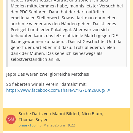
Medien mitbekommen habe, mannis letzter Versuch bei
den PDC Senioren. Dann hat der dart natürlich
emotionalen Stellenwert. Sowas darf man dann eben
auch nie wieder aus den Händen geben. Da ist jedes
Preisgeld und jeder Pokal egal. Aber wer von sich
behaupten kann, das letzte offizielle Match gegen DIE
Ikone gewonnen zu haben... Das ist Geschichte. Und da
gehört der dart eben mit dazu. Trotz alledem, vielen
dank der Mühen. Das sehe ich keineswegs als
selbstverständlich an. 🙏
Jepp! Das waren zwei glorreiche Matches!
So fieberten wir als Verein "damals" mit:
https://www.facebook.com/share/v/1G7Dm26U6g/
Suche Darts von Manni Bilderl, Nico Blum,
Thomas Seyler
Smark180
5. Mai 2026 um 19:22