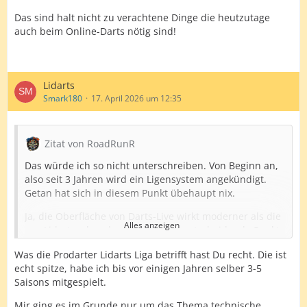
Das sind halt nicht zu verachtene Dinge die heutzutage
auch beim Online-Darts nötig sind!
Lidarts
Smark180
17. April 2026 um 12:35
Zitat von RoadRunR
Das würde ich so nicht unterschreiben. Von Beginn an,
also seit 3 Jahren wird ein Ligensystem angekündigt.
Getan hat sich in diesem Punkt übehaupt nix.
Ja, die Oberfläche von Darts-Live wirkt moderner als die
Alles anzeigen
von Lidarts, aber das ist nicht der entscheidende Punkt
für den Nutzen einer Online-Plattform für Darts.
Was die Prodarter Lidarts Liga betrifft hast Du recht. Die ist
Was Lidarts so stark und attraktiv macht, ist das Ligen-
echt spitze, habe ich bis vor einigen Jahren selber 3-5
und Turniersystem
Saisons mitgespielt.
(
https://prodarterliga.jimdofree.com/
). Da gibt es auf
Mir ging es im Grunde nur um das Thema technische