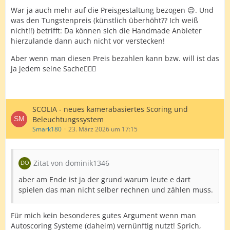
War ja auch mehr auf die Preisgestaltung bezogen 😉. Und
was den Tungstenpreis (künstlich überhöht?? Ich weiß
nicht!!) betrifft: Da können sich die Handmade Anbieter
hierzulande dann auch nicht vor verstecken!
Aber wenn man diesen Preis bezahlen kann bzw. will ist das
ja jedem seine Sache🤷🏻‍♂️
SCOLIA - neues kamerabasiertes Scoring und
Beleuchtungssystem
Smark180
23. März 2026 um 17:15
Zitat von dominik1346
aber am Ende ist ja der grund warum leute e dart
spielen das man nicht selber rechnen und zählen muss.
Für mich kein besonderes gutes Argument wenn man
Autoscoring Systeme (daheim) vernünftig nutzt! Sprich,