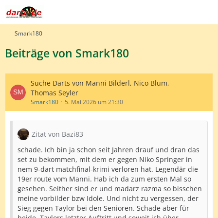
Smark180
Beiträge von Smark180
Suche Darts von Manni Bilderl, Nico Blum,
Thomas Seyler
Smark180
5. Mai 2026 um 21:30
Zitat von Bazi83
schade. Ich bin ja schon seit Jahren drauf und dran das
set zu bekommen, mit dem er gegen Niko Springer in
nem 9-dart matchfinal-krimi verloren hat. Legendär die
19er route vom Manni. Hab ich da zum ersten Mal so
gesehen. Seither sind er und madarz razma so bisschen
meine vorbilder bzw Idole. Und nicht zu vergessen, der
Sieg gegen Taylor bei den Senioren. Schade aber für
beide. Taylors letzter Auftritt und soweit ich über