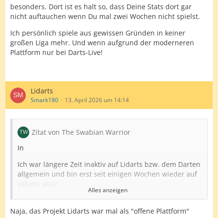
wenige Spiele gemacht. Man wird sie also kaum
besonders. Dort ist es halt so, dass Deine Stats dort gar
antreffen.
nicht auftauchen wenn Du mal zwei Wochen nicht spielst.
ich finde es ja gut, dass es mehrere alternative
Ich persönlich spiele aus gewissen Gründen in keiner
Plattformen gibt. Bei der eigenen Bewertung muss man
großen Liga mehr. Und wenn aufgrund der moderneren
aber vor allem die eigenen Präferenzen im Blick
Plattform nur bei Darts-Live!
behalten. Wer regelmäßig und zuverlässig gegen
adäquate Gegner (oder auch mal gegen bessere)
spielen möchte, der ist nach wie vor in der Lidarts Liga
bestens aufgehoben. Wo hat man sonst die Chance
Lidarts
auch mal gegen eine PDC-Profi anzutreten?
Smark180
13. April 2026 um 14:14
Just my 2 Pence.
LG
Zitat von The Swabian Warrior
RoadRunR
In
Ich war längere Zeit inaktiv auf Lidarts bzw. dem Darten
allgemein und bin erst seit einigen Wochen wieder auf
Lidarts aktiv.
Alles anzeigen
Mit ist auch schon aufgefallen das die
Teilnehmeranzahl sehr gering ist im Vergleich zu
Naja, das Projekt Lidarts war mal als "offene Plattform"