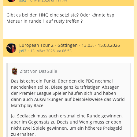
Js92
6. Mai 2026 um 11:44
Gibt es bei den HNQ eine setzliste? Oder könnte bsp.
Mensur in runde 1 auf rusty treffen ?
European Tour 2 - Göttingen - 13.03. - 15.03.2026
Js92
13. März 2026 um 06:53
Zitat von DazGuile
Das ist echt ein Punkt, über den die PDC nochmal
nachdenken sollte. Diese ganz kurzfristigen Absagen
der Premier League Spieler häufen sich und haben
dann auch Auswirkungen auf beispielsweise das World
Matchplay Race.
Ja, Sedlacek muss auch erstmal eine Runde gewinnen,
aber im Gegensatz zu Doets und Wenig muss er eben
nicht zwei Spiele gewinnen, um ein höheres Preisgeld
zu erhalten.