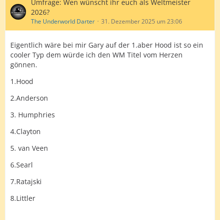
Umfrage: Wen wünscht ihr euch als Weltmeister
2026?
The Underworld Darter
31. Dezember 2025 um 23:06
Eigentlich wäre bei mir Gary auf der 1.aber Hood ist so ein
cooler Typ dem würde ich den WM Titel vom Herzen
gönnen.
1.Hood
2.Anderson
3. Humphries
4.Clayton
5. van Veen
6.Searl
7.Ratajski
8.Littler