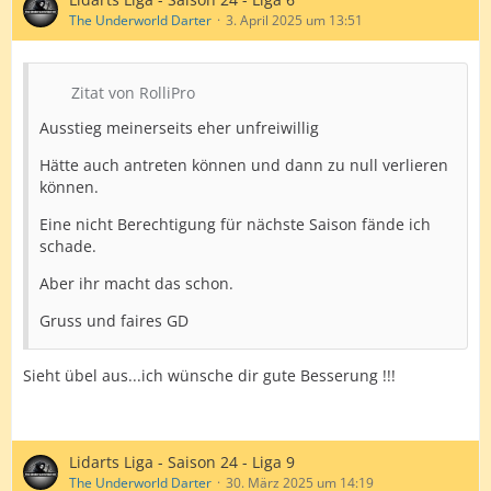
The Underworld Darter
3. April 2025 um 13:51
Zitat von RolliPro
Ausstieg meinerseits eher unfreiwillig
Hätte auch antreten können und dann zu null verlieren
können.
Eine nicht Berechtigung für nächste Saison fände ich
schade.
Aber ihr macht das schon.
Gruss und faires GD
Sieht übel aus...ich wünsche dir gute Besserung !!!
Lidarts Liga - Saison 24 - Liga 9
The Underworld Darter
30. März 2025 um 14:19