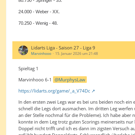
80.750 - Springer - 35.
24.000 - Weber - XX.
70.250 - Wenig - 48.
Lidarts Liga - Saison 27 - Liga 9
Marvinhooo
15. Januar 2026 um 21:48
Spieltag 1
Marvinhooo 6-1
MurphysLaw
https://lidarts.org/game/_a_V74Dc
In den ersten zwei Legs war es bei uns beiden noch ein
schnell die Legs dort ausmachen. Im dritten Leg werfe
an der Stelle nochmal für die Probleme). Ich habe aber 
konnte in dem Leg trotz guten Scorings meinerseits nur 
Doppel nicht trifft und ich es dann im zigsten Versuch 