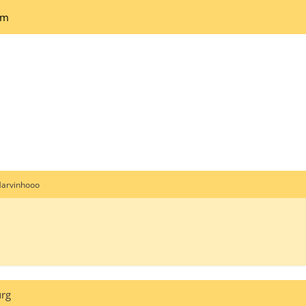
um
arvinhooo
urg