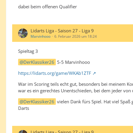
dabei beim offenen Qualifier
Lidarts Liga - Saison 27 - Liga 9
Marvinhooo
6. Februar 2026 um 18:24
Spieltag 3
DerKlassiker26
5-5 Marvinhooo
https://lidarts.org/game/WKAb1ZTF
War im Scoring teils echt gut, besonders bei meinem Kon
war es ein gerechtes Unentschieden, bei dem jeder von 
DerKlassiker26
vielen Dank fürs Spiel. Hat viel Spa
Darts
Lidarts Liga - Saison 27 - Liga 9