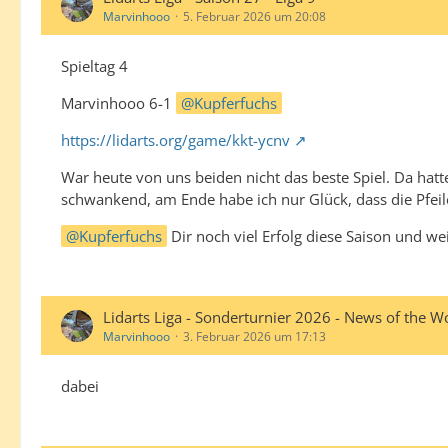
Marvinhooo
5. Februar 2026 um 20:08
Spieltag 4
Marvinhooo 6-1
Kupferfuchs
https://lidarts.org/game/kkt-ycnv
War heute von uns beiden nicht das beste Spiel. Da hatt
schwankend, am Ende habe ich nur Glück, dass die Pfeile
Kupferfuchs
Dir noch viel Erfolg diese Saison und we
Lidarts Liga - Sonderturnier 2026 - News of the W
Marvinhooo
3. Februar 2026 um 17:13
dabei